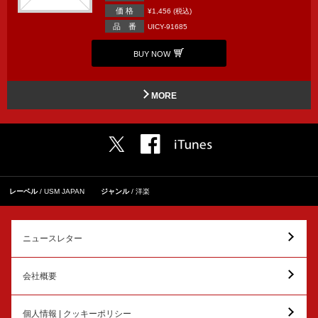
価 格
¥1,456 (税込)
品 番
UICY-91685
BUY NOW
MORE
レーベル
USM JAPAN
ジャンル
洋楽
ニュースレター
会社概要
個人情報 | クッキーポリシー