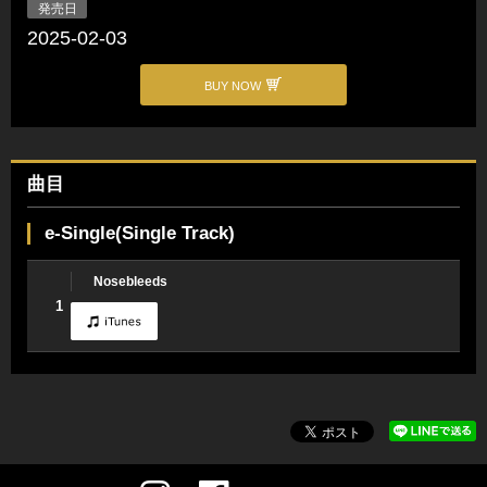
発売日
2025-02-03
BUY NOW
曲目
e-Single(Single Track)
Nosebleeds
1