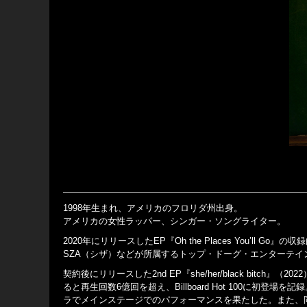
1998年生まれ、アメリカのフロリダ州出身。
アメリカの女性ラッパー、シンガー・ソングライター。
2020年にリリースしたEP『Oh the Places You’ll G
SZA（シザ）などが所属するトップ・ドーグ・エンターテイ
契約後にリリースした2nd EP『she/her/black bitch』（
ると再生回数6億回を超え、Billboard Hot 100に初登場を
ラでメインステージでのパフォーマンスを果たした。また、