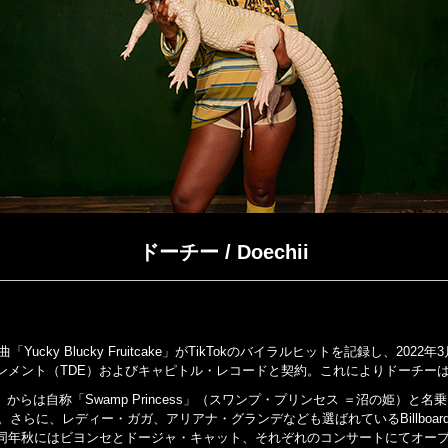
ドーチー / Doechii
o』の収録曲「Yucky Blucky Fruitcake」がTikTokのバイラルヒットを記
ンメント（TDE）およびキャピトル・レコードと契約。これによりドーチーは
2022）からは自称「Swamp Princess」（スワンプ・プリンセス ＝沼の姫）と名乗る。2
記録。さらに、レディー・ガガ、アリアナ・グランデなども選ばれているBillboard Wo
同年秋にはビヨンセとドージャ・キャット、それぞれのコンサートにてオー