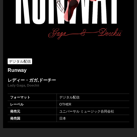
デジタル配信
Runway
レディー・ガガ,ドーチー
Lady Gaga, Doechii
フォーマット
デジタル配信
レーベル
OTHER
発売元
ユニバーサル ミュージック合同会社
発売国
日本