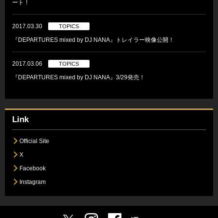
ート！
2017.03.30
TOPICS
『DEPARTURES mixed by DJ NANA』トレイラー映像公開！
2017.03.06
TOPICS
『DEPARTURES mixed by DJ NANA』3/29発売！
Link
Official Site
X
Facebook
Instagram