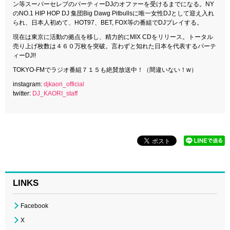
ン等スーパーセレブのパーティーDJのオファーを受けるまでになる。NY
のNO.1 HIP HOP DJ 集団Big Dawg Pitbullsに唯一女性DJとして迎え入れ
られ、日本人初めて、HOT97、BET, FOX等の番組でDJプレイする。
現在は東京に活動の拠点を移し、精力的にMIX CDをリリース。トータル
売り上げ枚数は４６０万枚を突破。言わずと知れた日本を代表するパーテ
ィーDJ!!
TOKYO-FMでラジオ番組７１５も絶賛放送中！（間違いない！w）
instagram:
djkaori_official
twitter:
DJ_KAORI_staff
LINKS
Facebook
X