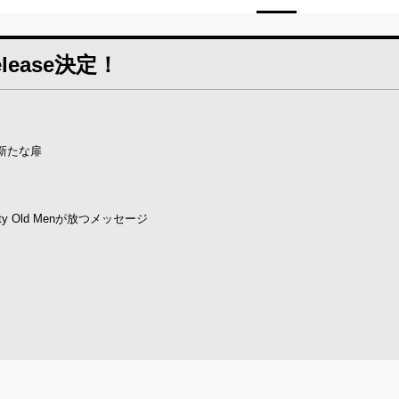
elease決定！
新たな扉
Old Menが放つメッセージ