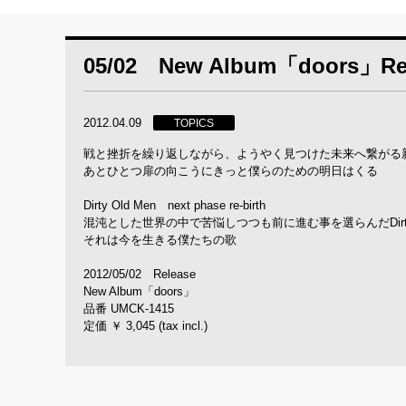
05/02 New Album「doors」R
2012.04.09
TOPICS
戦と挫折を繰り返しながら、ようやく見つけた未来へ繋がる
あとひとつ扉の向こうにきっと僕らのための明日はくる
Dirty Old Men next phase re-birth
混沌とした世界の中で苦悩しつつも前に進む事を選らんだDirty 
それは今を生きる僕たちの歌
2012/05/02 Release
New Album「doors」
品番 UMCK-1415
定価 ￥ 3,045 (tax incl.)