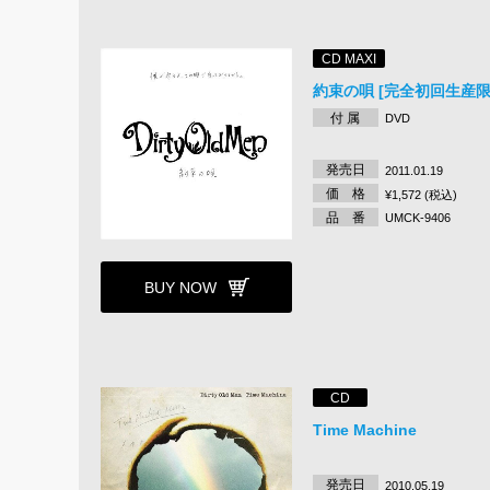
CD MAXI
約束の唄 [完全初回生産限
付 属
DVD
発売日
2011.01.19
価 格
¥1,572 (税込)
品 番
UMCK-9406
BUY NOW
CD
Time Machine
発売日
2010.05.19