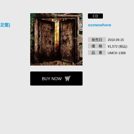
CD
定盤]
somewhere
発売日
2010.09.15
価 格
¥1,572 (税込)
品 番
UMCK-1368
BUY NOW