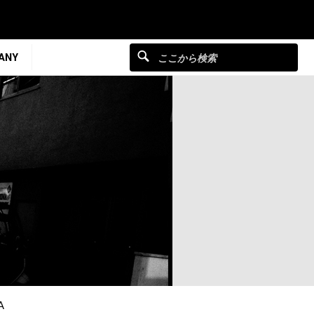
ANY
A