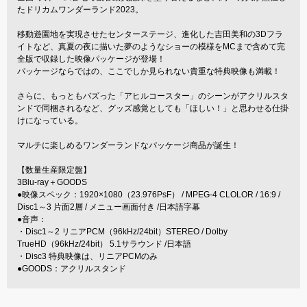
たドリカムワンダーランド2023。
移動遊園地を実現させたセンターステージ、進化した吉田美和の3Dフラ
イトなど、真夏の夜に描いた夢のようなショーの模様をMCまで含めて完
全版で収録した映像パッケージが登場！
パッケージならではの、ここでしか見られない貴重な特典映像も満載！
さらに、もっともバズった「アヒルコースター」のシーンがアクリルスタ
ンドで同梱されるなど、グッズ感覚としても「ほしい！」と思わせる仕掛
けになっている。
マルチに楽しめるワンダーランドなパッケージ商品が誕生！
【数量生産限定盤】
3Blu-ray＋GOODS
●映像スペック：1920×1080（23.976PsF） / MPEG-4 CLOLOR / 16:9 /
Disc1～3 片面2層 / メニュー画面付き /日本語字幕
●音声：
・Disc1～2 リニアPCM（96kHz/24bit）STEREO / Dolby
TrueHD（96kHz/24bit） 5.1サラウンド /日本語
・Disc3 特典映像は、リニアPCMのみ
●GOODS：アクリルスタンド