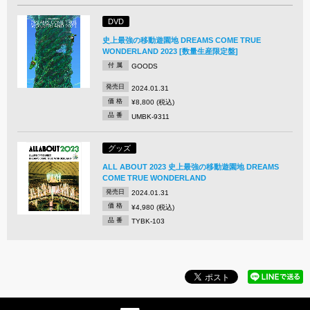
DVD
史上最強の移動遊園地 DREAMS COME TRUE
WONDERLAND 2023 [数量生産限定盤]
付 属
GOODS
発売日
2024.01.31
価 格
¥8,800 (税込)
品 番
UMBK-9311
グッズ
ALL ABOUT 2023 史上最強の移動遊園地 DREAMS
COME TRUE WONDERLAND
発売日
2024.01.31
価 格
¥4,980 (税込)
品 番
TYBK-103