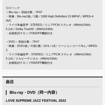
◎スペック
＜Blu-ray＞ 収録分数：79'47
・映像：Blu-ray1枚／1層／1080 High Definition 23.98PsF／MPEG-4
AVC
・ライヴ本編音声 : STEREO／リニアPCM ステレオ（96kHz/24bit）
5.1ch／Dolby TrueHD（96kHz/24bit）
・全曲歌詩テロップON/OFF機能付き
＜DVD＞ 収録分数：79'47
・映像：DVD1枚／片面1層／16:9／LB／リージョンコードALL／MPEG-
2
・ライヴ本編音声：STEREO／リニアPCM ステレオ（48kHz/16bit）
5.1ch／ドルビーデジタル（48kHz/16bit）
・全曲歌詩テロップON/OFF機能付き
曲目
Blu-ray・DVD（同一内容）
LOVE SUPREME JAZZ FESTIVAL 2022