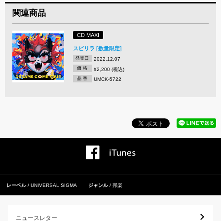
関連商品
CD MAXI
スピリラ [数量限定]
発売日
2022.12.07
価 格
¥2,200 (税込)
品 番
UMCK-5722
レーベル
UNIVERSAL SIGMA
ジャンル
邦楽
ニュースレター