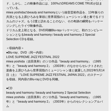
ド、しかし、この映像作品には、100%のDREAMS COME TRUEが詰ま
っている。
miwa yoshidaのbeauty and harmonyという録音芸術作品を、13年振りの
共演となる上原ひろみを筆頭に世界屈指のミュージシャン達と奏でるドリ
カムのジャズ。もう2度と訪れることのない、その奇跡の瞬間をパッケー
ジングしたライヴ映像作品。
ドリカム史上初となる、DVD同梱Blu-rayパッケージに、初のコンピレー
ションとなるbeauty and harmony / beauty and harmony 2 Special
Selection CDを収録。
＜収録内容＞
●Blu-ray、DVD（同一内容）
LOVE SUPREME JAZZ FESTIVAL 2022
miwa yoshida（吉田美和）のソロ作品『beauty and harmony』（1995
年）と『beauty and harmony 2』（2003年）のなかからセレクトされた
楽曲を上原ひろみら世界屈指のミュージシャン達と披露した2022年5月14
日（土）『LOVE SUPREME JAZZ FESTIVAL JAPAN 2022』のステージ
を収録。同内容のBlu-rayとDVDを同梱。
●CD
beauty and harmony / beauty and harmony 2 Special Selection
miwa yoshida（吉田美和）のソロ作品『beauty and harmony』（1995
年）と『beauty and harmony 2』（2003年）からのセレクションアルバ
ム