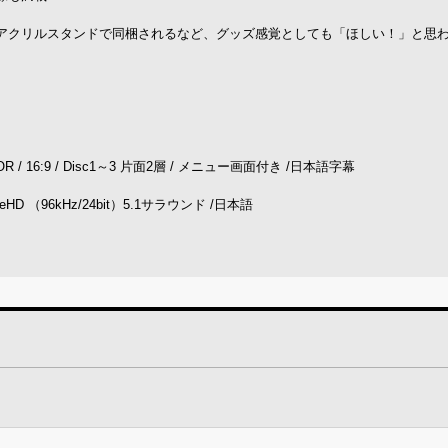
アクリルスタンドで同梱されるなど、グッズ感覚としても「ほしい！」と思
OR / 16:9 / Disc1～3 片面2層 / メニュー画面付き /日本語字幕
rueHD （96kHz/24bit）5.1サラウンド /日本語