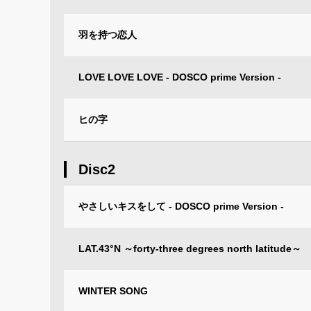
羽を持つ恋人
LOVE LOVE LOVE - DOSCO prime Version -
ヒの字
Disc2
やさしいキスをして - DOSCO prime Version -
LAT.43°N ～forty-three degrees north latitude～
WINTER SONG