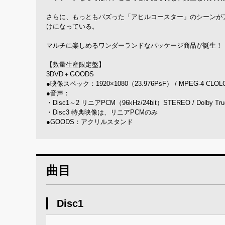
さらに、もっともバズった「アヒルコースター」のシーンが
けになっている。
マルチに楽しめるワンダーランドなパッケージ商品が誕生！
【数量生産限定盤】
3DVD＋GOODS
●映像スペック：1920×1080（23.976PsF） / MPEG-4 CLOL
●音声：
・Disc1～2 リニアPCM（96kHz/24bit）STEREO / Dolby T
・Disc3 特典映像は、リニアPCMのみ
●GOODS：アクリルスタンド
曲目
Disc1