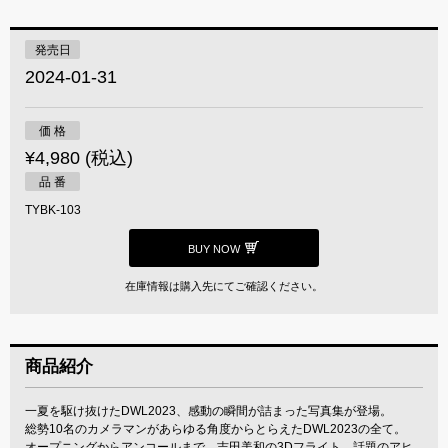
発売日
2024-01-31
価 格
¥4,980 (税込)
品 番
TYBK-103
BUY NOW
在庫情報は購入先にてご確認ください。
商品紹介
一夏を駆け抜けたDWL2023、感動の瞬間が詰まった写真集が登場。
総勢10名のカメラマンがあらゆる角度からとらえたDWL2023の全て。
オープニングからアンコールまで、吉田美和の3Dフライト、話題のアヒ