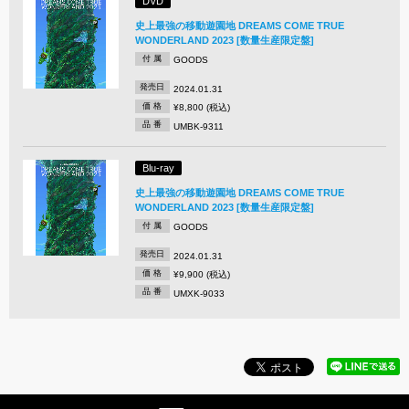
DVD
史上最強の移動遊園地 DREAMS COME TRUE
WONDERLAND 2023 [数量生産限定盤]
付 属
GOODS
発売日
2024.01.31
価 格
¥8,800 (税込)
品 番
UMBK-9311
Blu-ray
史上最強の移動遊園地 DREAMS COME TRUE
WONDERLAND 2023 [数量生産限定盤]
付 属
GOODS
発売日
2024.01.31
価 格
¥9,900 (税込)
品 番
UMXK-9033