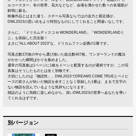
ルコースター、冬の世界、花火などなど、会場を沸かせた数々の名場面が
鮮明に蘇る。
映像作品とはまた違う、スチール写真ならではの迫力と親近感が、
DWL2023の思い出をより特別なものにしてくれること間違いなしです。
さらに、「ドリカムディスコ in WONDERLAND」「WONDERLANDミ
ニ」も収録した完全版！
まさに“ALL ABOUT 2023”な、ドリカムファン必携の1冊です。
写真点数3万枚の中から選び抜いた総点数407枚。ワンダーランドの魔法
がかかった瞬間ばかりを集めました。
通常の写真集は1ページに1枚をドーンと配置するのが通例ですが、この写
真集はそうしたものとは全く別物です。
大切にしたのは「物語性」。DWL2023でDREAMS COME TRUEとベイビ
ーズの皆さんが紡いだ物語を余すことなく収録した1冊は、まるで文字の
ない物語を読んでいるような気持ちになります。
雑誌のように気軽に楽しめながら、深いDWL2023の世界へあなたを導い
てくれるはずです。
別バージョン