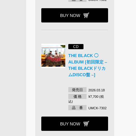
BUY NOW
CD
THE BLACK ◯
ALBUM [初回限定 –
THE BLACKドリカ
ムDISCO盤 –]
発売日
2026.03.18
価 格
¥7,700 (税
込)
品 番
UMCK-7302
BUY NOW