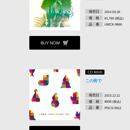
発売日
2014.03.26
価 格
¥1,760 (税込)
品 番
UMCK-9666
BUY NOW
CD MAXI
この街で
発売日
2013.12.11
価 格
¥838 (税込)
品 番
PDCS-5912