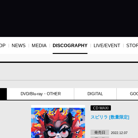
OP
NEWS
MEDIA
DISCOGRAPHY
LIVE/EVENT
STO
DVD/Blu-ray・OTHER
DIGITAL
GO
CD MAXI
スピリラ [数量限定]
発売日
2022.12.07