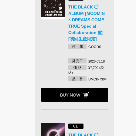
THE BLACK ◯
ALBUM [MOOMIN
× DREAMS COME
TRUE Special
Collaboration 盤]
[初回生産限定]
付 属
GOODS
発売日
2026.03.18
価 格
¥7,700 (税
込)
品 番
UMCK-7304
BUY NOW
CD
THE BLACK ◯