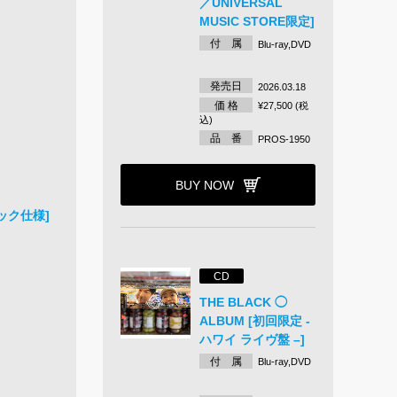
／UNIVERSAL
MUSIC STORE限定]
付 属
Blu-ray,DVD
発売日
2026.03.18
価 格
¥27,500 (税
込)
品 番
PROS-1950
BUY NOW
ック仕様]
CD
THE BLACK ◯
ALBUM [初回限定 -
ハワイ ライヴ盤 –]
付 属
Blu-ray,DVD