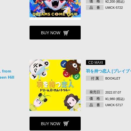
価 格
¥2,200 (税込)
品 番
UMCK-5722
BUY NOW
CD MAXI
 from
羽を持つ恋人 [プレイブ
en Hill
付 属
BOOKLET
発売日
2022.07.07
価 格
¥1,980 (税込)
品 番
UMCK-5717
BUY NOW