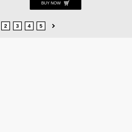
BUY NOW
2
3
4
5