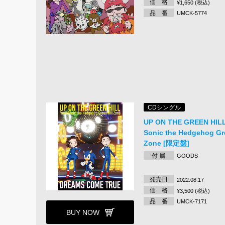
価 格
¥1,650 (税込)
品 番
UMCK-5774
CDシングル
UP ON THE GREEN HILL
Sonic the Hedgehog Gre
Zone [限定盤]
付 属
GOODS
発売日
2022.08.17
価 格
¥3,500 (税込)
品 番
UMCK-7171
BUY NOW