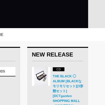
RE
NEW RELEASE
CD
ODS
THE BLACK ◯
ALBUM [BLACKな
モリモリセット][3形
態セット]
[DCTgarden
SHOPPING MALL