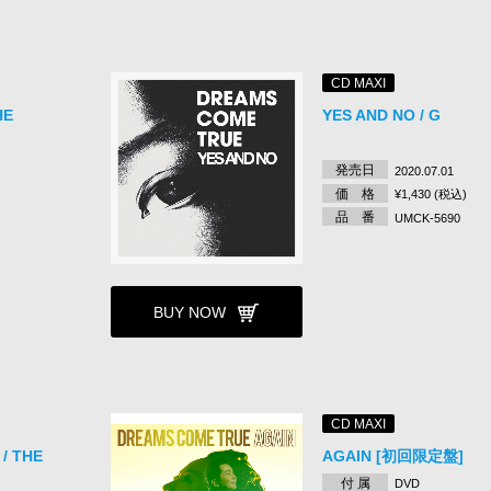
CD MAXI
HE
YES AND NO / G
発売日
2020.07.01
価 格
¥1,430 (税込)
品 番
UMCK-5690
BUY NOW
CD MAXI
 THE
AGAIN [初回限定盤]
付 属
DVD