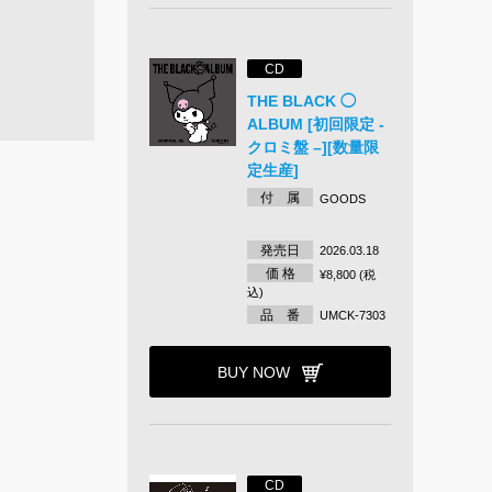
CD
THE BLACK ◯
ALBUM [初回限定 -
クロミ盤 –][数量限
定生産]
付 属
GOODS
発売日
2026.03.18
価 格
¥8,800 (税
込)
品 番
UMCK-7303
BUY NOW
CD