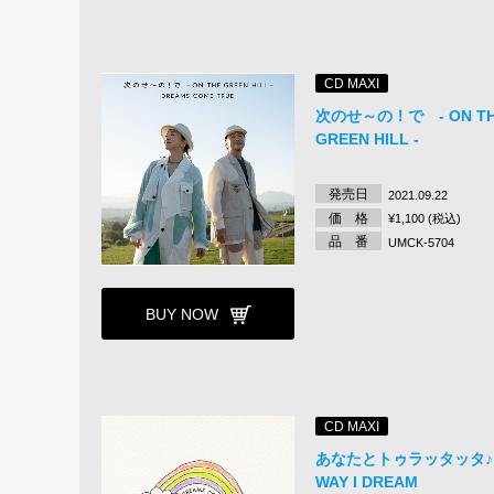
CD MAXI
次のせ～の！で - ON T
GREEN HILL -
発売日
2021.09.22
価 格
¥1,100 (税込)
品 番
UMCK-5704
BUY NOW
CD MAXI
あなたとトゥラッタッタ♪ /
WAY I DREAM