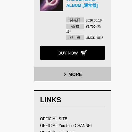
ALBUM [通常盤]
発売日
2026.03.18
価 格
¥3,700 (税
込)
品 番
UMCK-1815
BUY NOW
MORE
LINKS
OFFICIAL SITE
OFFICIAL YouTube CHANNEL