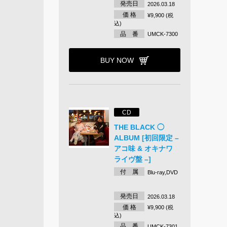
発売日
2026.03.18
価 格
¥9,900 (税
込)
品 番
UMCK-7300
BUY NOW
CD
THE BLACK ◯
ALBUM [初回限定 –
アコ味 & オキナワ
ライヴ盤 –]
付 属
Blu-ray,DVD
発売日
2026.03.18
価 格
¥9,900 (税
込)
品 番
UMCK-7301