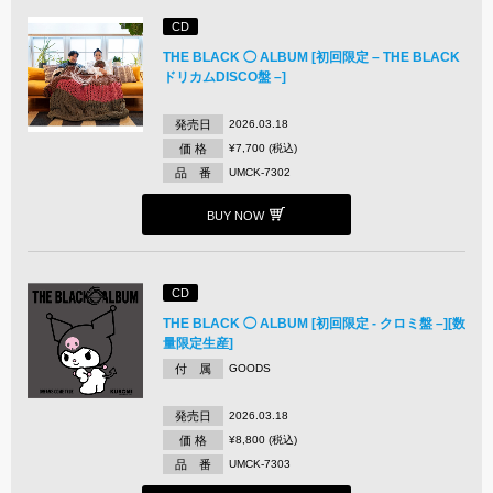
CD
THE BLACK ◯ ALBUM [初回限定 – THE BLACK
ドリカムDISCO盤 –]
発売日
2026.03.18
価 格
¥7,700 (税込)
品 番
UMCK-7302
BUY NOW
CD
THE BLACK ◯ ALBUM [初回限定 - クロミ盤 –][数
量限定生産]
付 属
GOODS
発売日
2026.03.18
価 格
¥8,800 (税込)
品 番
UMCK-7303