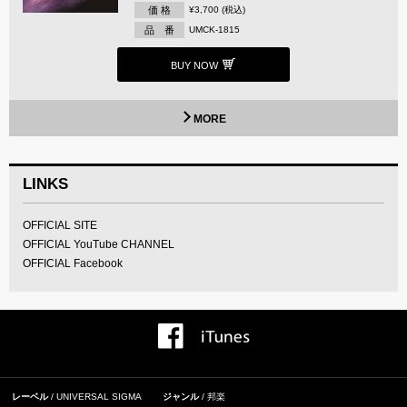
価 格
¥3,700 (税込)
品 番
UMCK-1815
BUY NOW
MORE
LINKS
OFFICIAL SITE
OFFICIAL YouTube CHANNEL
OFFICIAL Facebook
レーベル
UNIVERSAL SIGMA
ジャンル
邦楽