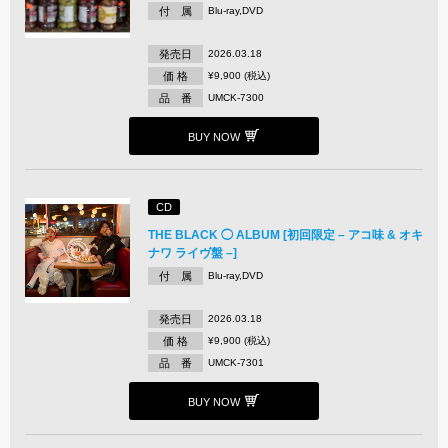
付 属
Blu-ray,DVD
発売日
2026.03.18
価 格
¥9,900 (税込)
品 番
UMCK-7300
BUY NOW
CD
THE BLACK ◯ ALBUM [初回限定 – アコ味 & オキ
ナワ ライヴ盤 –]
付 属
Blu-ray,DVD
発売日
2026.03.18
価 格
¥9,900 (税込)
品 番
UMCK-7301
BUY NOW