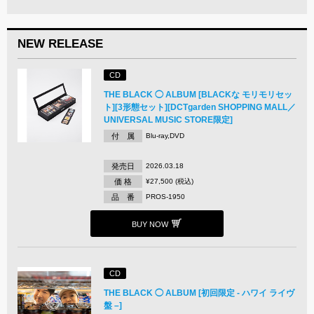
NEW RELEASE
CD
THE BLACK ◯ ALBUM [BLACKな モリモリセッ
ト][3形態セット][DCTgarden SHOPPING MALL／
UNIVERSAL MUSIC STORE限定]
付 属
Blu-ray,DVD
発売日
2026.03.18
価 格
¥27,500 (税込)
品 番
PROS-1950
BUY NOW
CD
THE BLACK ◯ ALBUM [初回限定 - ハワイ ライヴ
盤 –]