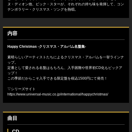
ヌ・ディオン他、ビック・スターが、それぞれの持ち味を発揮して、コン
テンポラリー・クリスマス・ソングを熱唱。
内容
Happy Christmas -クリスマス・アルバム名盤集-
素晴らしいアーティストたちによるクリスマス・アルバムを一挙ラインナ
ップ。
定番として愛される名盤はもちろん、入手困難や世界初CD化もピックア
ップ！
この季節だからこそ入手できる限定盤を税込1500円にて発売！
▽シリーズサイト
https://www.universal-music.co.jp/international/happychristmas/
曲目
CD