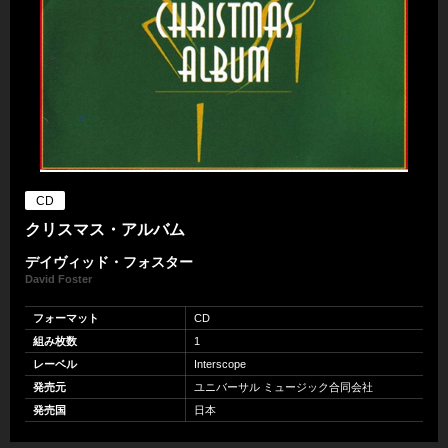
CD
クリスマス・アルバム
デイヴィッド・フォスター
David Foster
フォーマット
CD
組み枚数
1
レーベル
Interscope
発売元
ユニバーサル ミュージック合同会社
発売国
日本