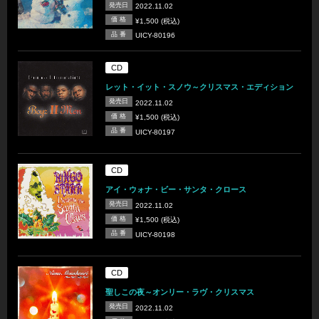
発売日
2022.11.02
価 格
¥1,500 (税込)
品 番
UICY-80196
CD
レット・イット・スノウ～クリスマス・エディション
発売日
2022.11.02
価 格
¥1,500 (税込)
品 番
UICY-80197
CD
アイ・ウォナ・ビー・サンタ・クロース
発売日
2022.11.02
価 格
¥1,500 (税込)
品 番
UICY-80198
CD
聖しこの夜～オンリー・ラヴ・クリスマス
発売日
2022.11.02