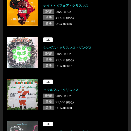
ナイト・ビフォア・クリスマス
発売日
2022.11.02
価 格
¥1,500 (税込)
品 番
UICY-80186
CD
シングス・クリスマス・ソングス
発売日
2022.11.02
価 格
¥1,500 (税込)
品 番
UICY-80187
CD
ソウルフル・クリスマス
発売日
2022.11.02
価 格
¥1,500 (税込)
品 番
UICY-80188
CD