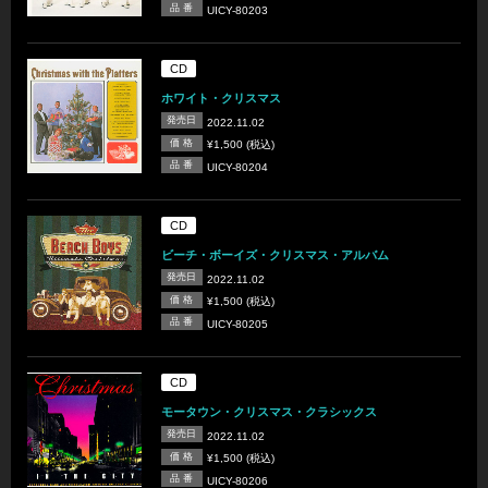
品 番
UICY-80203
CD
ホワイト・クリスマス
発売日
2022.11.02
価 格
¥1,500 (税込)
品 番
UICY-80204
CD
ビーチ・ボーイズ・クリスマス・アルバム
発売日
2022.11.02
価 格
¥1,500 (税込)
品 番
UICY-80205
CD
モータウン・クリスマス・クラシックス
発売日
2022.11.02
価 格
¥1,500 (税込)
品 番
UICY-80206