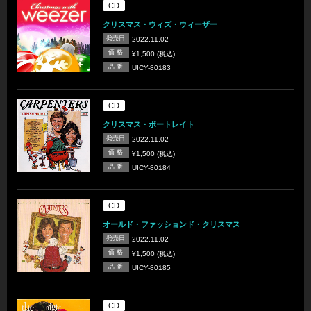
CD
クリスマス・ウィズ・ウィーザー
発売日
2022.11.02
価 格
¥1,500 (税込)
品 番
UICY-80183
CD
クリスマス・ポートレイト
発売日
2022.11.02
価 格
¥1,500 (税込)
品 番
UICY-80184
CD
オールド・ファッションド・クリスマス
発売日
2022.11.02
価 格
¥1,500 (税込)
品 番
UICY-80185
CD