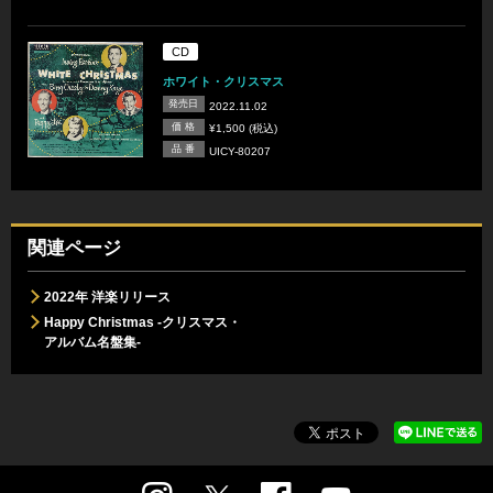
CD
ホワイト・クリスマス
発売日
2022.11.02
価 格
¥1,500 (税込)
品 番
UICY-80207
関連ページ
2022年 洋楽リリース
Happy Christmas -クリスマス・
アルバム名盤集-