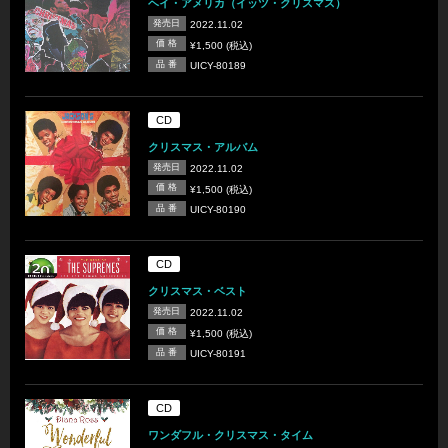
ヘイ・アメリカ（イッツ・クリスマス）
発売日
2022.11.02
価 格
¥1,500 (税込)
品 番
UICY-80189
CD
クリスマス・アルバム
発売日
2022.11.02
価 格
¥1,500 (税込)
品 番
UICY-80190
CD
クリスマス・ベスト
発売日
2022.11.02
価 格
¥1,500 (税込)
品 番
UICY-80191
CD
ワンダフル・クリスマス・タイム