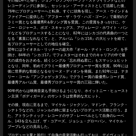
その後LAへと移り、ジョン・レノンやバーブラ・ストライサンドなどの
レコーディングに参加し、セッション・アーティストとして活躍した後、
76年にプロデューサーへと転身。すぐに頭角を現し、アース・ウインド＆
ファイアーに提供した「アフター・ザ・ラヴ・ハズ・ゴーン」で最初のグ
ラミー賞となる最優秀R＆Bソング賞を受賞。この受賞をきっかけに、ケ
ニー・ロジャース、ボズ・スキャッグス、アヴェレージ・ホワイト・バン
ドなどをプロデュースすることになり、82年にはシカゴの代表曲の一つと
なる「素直になれなくて」と、アルバム『シカゴ16』の大ヒットを経て、
名プロデューサーとしての地位を確立。
翌年にはライオネル・リッチーの超大作『オール・ナイト・ロング』を手
掛け、84年の『シカゴ17』でフォスターはそれまでのキャリアの中で最
大の成功をおさめる。続くシングル「忘れ得ぬ君に」もスマッシュヒット
となり、同年、初めてグラミー最優秀プロデューサー賞を受賞。90年には
後に世界的な歌姫となるセリーヌ・ディオンを発掘。また92年には、ナタ
リー・コール『アンフォゲッタブル』でグラミー賞の最優秀レコード賞、
最優秀アルバム賞、最優秀プロデューサー賞の三冠に輝いた。
90年代からは映画音楽も手掛けるようになり、ホイットニー・ヒュースト
ン主演『ボディガード』のサントラは世界的な大ヒット。
その後、現在に至るまで、マイケル・ジャクソン、マドンナ、フランク・
シナトラなどの、ジャンルの枠に留まらないプロデュース活動と行う。ま
た、アトランティック・レコードのサブ・レーベルとして自身のレーベ
ル、143を立ち上げ、ザ・コアーズ、ジョシュ・グローバン、マイケル・
ブーブレなどの見出した。
プロデュース業と並行して自身の音楽活動も行っており、デイヴィッド・