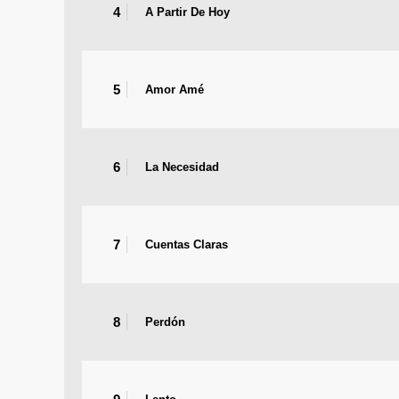
4
A Partir De Hoy
5
Amor Amé
6
La Necesidad
7
Cuentas Claras
8
Perdón