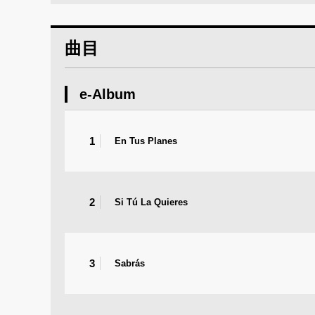
曲目
e-Album
1
En Tus Planes
2
Si Tú La Quieres
3
Sabrás