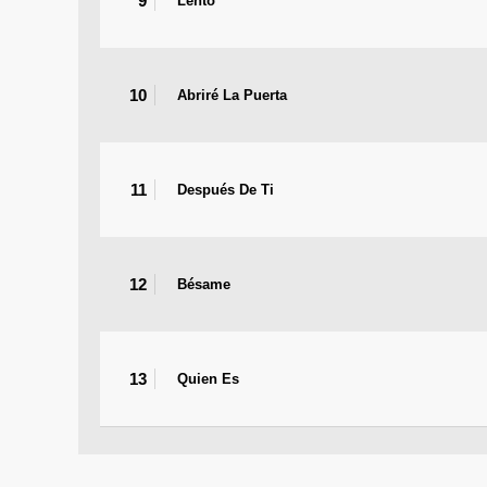
9
Lento
10
Abriré La Puerta
11
Después De Ti
12
Bésame
13
Quien Es