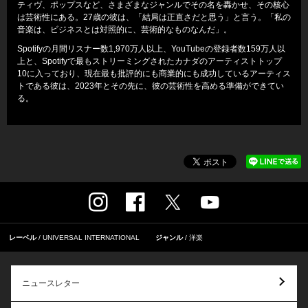
ティヴ、ポップスなど、さまざまなジャンルでその名を轟かせ、その核心
は芸術性にある。27歳の彼は、「結局は正直さだと思う」と言う。「私の
音楽は、ビジネスとは対照的に、芸術的なものなんだ」。
Spotifyの月間リスナー数1,970万人以上、YouTubeの登録者数159万人以
上と、Spotifyで最もストリーミングされたカナダのアーティストトップ
10に入っており、現在最も批評的にも商業的にも成功しているアーティス
トである彼は、2023年とその先に、彼の芸術性を高める準備ができてい
る。
レーベル
UNIVERSAL INTERNATIONAL
ジャンル
洋楽
ニュースレター