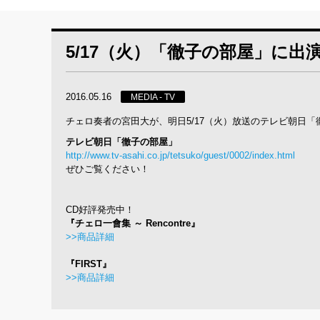
5/17（火）「徹子の部屋」に出
2016.05.16
MEDIA - TV
チェロ奏者の宮田大が、明日5/17（火）放送のテレビ朝日
テレビ朝日「徹子の部屋」
http://www.tv-asahi.co.jp/tetsuko/guest/0002/index.html
ぜひご覧ください！
CD好評発売中！
『チェロ一會集 ～ Rencontre』
>>商品詳細
『FIRST』
>>商品詳細