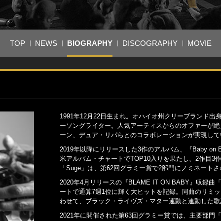
TOP
NEWS
BIOGRAPHY
DISCOGRAPHY
MOVIE
1991年12月22日生まれ。オハイオ州クリーブラン
ーソングライター。人気アーティスからのオファーが絶
ーン、デュア・リパらとのコラボレーションが実現して
2019年以降にリリースした3作のアルバム、『Baby on B
米アルバム・チャートでTOP10入りを果たし、2作目3作目
「Suge」は、第62回グラミー賞で2部門にノミネート
2020年4月リリースの『BLAME IT ON BABY』収録曲「RO
ートで通算7週1位に輝く大ヒットを記録。同曲のリミックス版「ROCK
わせて、ブラック・ライヴズ・マター運動と連動した歌
2021年に開催された第63回グラミー賞では、主要部