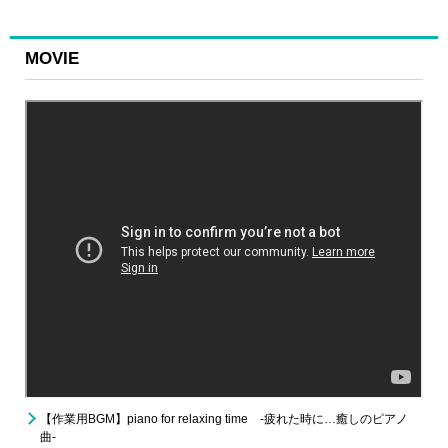
MOVIE
【作業用BGM】piano for relaxing time -疲れた時に…癒しのピアノ
曲-