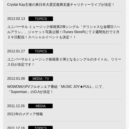
Crystal Kay主催の東日本大震災復興支援チャリティーライブが決定！
2012.02.13
TOPICS
ユニバーサル ミュージック移籍第2弾シングル「デリシャスな金曜日 / ハ
ルアラシ」、ジャケット写真公開！iTunes StoreRにて２週間先行で２月
２９日配信！スペシャルイベントも決定！！
2012.01.27
TOPICS
ユニバーサルミュージック移籍第２弾となるシングルのタイトル、リリー
ス日が決定です！
2012.01.06
MEDIA - TV
WOWOWのPVフルオンエア番組「MUSIC JOY★FULL」にて、
「Superman」のO.Aが決定！
2011.12.26
MEDIA
2011年のメディア情報
2011.12.16
TOPICS