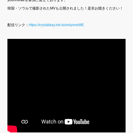
韓国・ソウルで撮影されたMVも公開されました！是非お聴きください！
配信リンク：
https://crystalkay.lnk.to/onlyoneWE