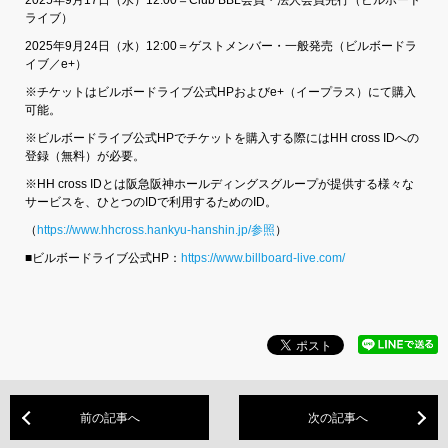
ライブ）
2025年9月24日（水）12:00＝ゲストメンバー・一般発売（ビルボードラ
イブ／e+）
※チケットはビルボードライブ公式HPおよびe+（イープラス）にて購入
可能。
※ビルボードライブ公式HPでチケットを購入する際にはHH cross IDへの
登録（無料）が必要。
※HH cross IDとは阪急阪神ホールディングスグループが提供する様々な
サービスを、ひとつのIDで利用するためのID。
（
https://www.hhcross.hankyu-hanshin.jp/参照
）
■ビルボードライブ公式HP：
https://www.billboard-live.com/
前の記事へ
次の記事へ