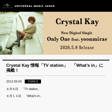
Crystal Kay 情報「TV station」 「What’s in」に
掲載！
2012.06.04
TOPICS
６月６日 「TV station」
６月１４日 「What’s in」