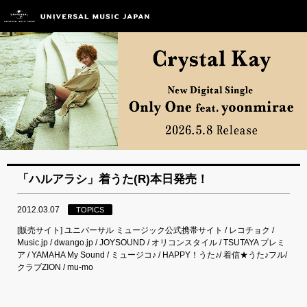
「ハルアラシ」着うた(R)本日発売！
2012.03.07
TOPICS
[販売サイト] ユニバーサル ミュージック公式携帯サイト / レコチョク /
Music.jp / dwango.jp / JOYSOUND / オリコンスタイル / TSUTAYA プレミ
ア / YAMAHA My Sound / ミュージコ♪ / HAPPY！うた♪/ 着信★うた♪フル/
クラブZION / mu-mo