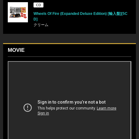
CD
Wheels Of Fire (Expanded Deluxe Edition) [輸入盤][5C
D]
クリーム
MOVIE