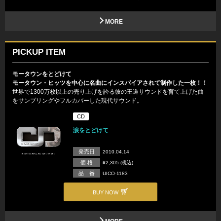
MORE
PICKUP ITEM
モータウンをとどけて
モータウン・ヒッツを中心に名曲にインスパイアされて制作した一枚！！
世界で1300万枚以上の売り上げを誇る彼の王道サウンドを育て上げた曲
をサンプリングやフルカバーした現代サウンド。
CD
涙をとどけて
発売日
2010.04.14
価 格
¥2,305 (税込)
品 番
UICO-1183
BUY NOW