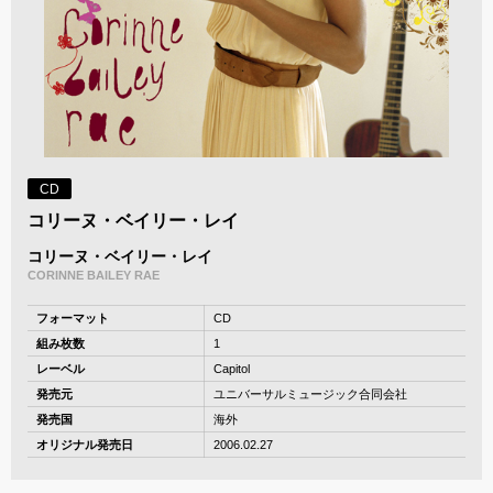
CD
コリーヌ・ベイリー・レイ
コリーヌ・ベイリー・レイ
CORINNE BAILEY RAE
フォーマット
CD
組み枚数
1
レーベル
Capitol
発売元
ユニバーサルミュージック合同会社
発売国
海外
オリジナル発売日
2006.02.27