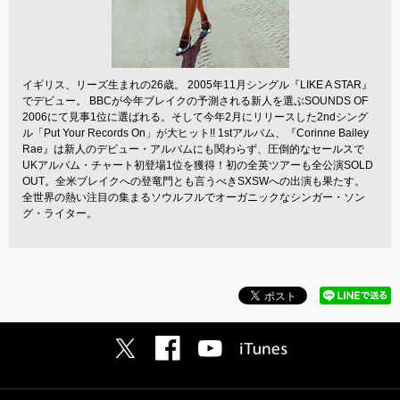
イギリス、リーズ生まれの26歳。 2005年11月シングル『LIKE A STAR』
でデビュー。 BBCが今年ブレイクの予測される新人を選ぶSOUNDS OF
2006にて見事1位に選ばれる。そして今年2月にリリースした2ndシング
ル「Put Your Records On」が大ヒット!! 1stアルバム、『Corinne Bailey
Rae』は新人のデビュー・アルバムにも関わらず、圧倒的なセールスで
UKアルバム・チャート初登場1位を獲得！初の全英ツアーも全公演SOLD
OUT。全米ブレイクへの登竜門とも言うべきSXSWへの出演も果たす。
全世界の熱い注目の集まるソウルフルでオーガニックなシンガー・ソン
グ・ライター。