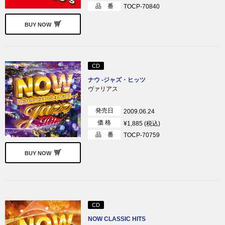
品 番
TOCP-70840
BUY NOW
CD
ナウ ‐ジャズ・ヒッツ
ヴァリアス
発売日
2009.06.24
価 格
¥1,885 (税込)
品 番
TOCP-70759
BUY NOW
CD
NOW CLASSIC HITS