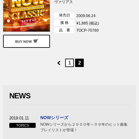
ヴァリアス
発売日
2009.06.24
価 格
¥1,885 (税込)
品 番
TOCP-70760
BUY NOW
1
2
NEWS
NOWシリーズ
2019.01.11
NOWシリーズから２０００年～０９年のヒット曲集
TOPICS
プレイリストが登場！