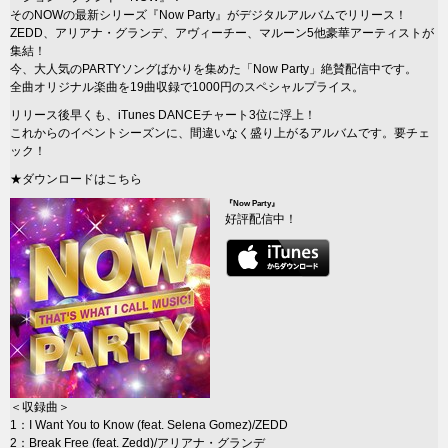
そのNOWの最新シリーズ『Now Party』がデジタルアルバムでリリース！
ZEDD、アリアナ・グランデ、アヴィーチー、マルーン5他豪華アーティストが
集結！
今、大人気のPARTYソングばかりを集めた「Now Party」絶賛配信中です。
全曲オリジナル楽曲を19曲収録で1000円のスペシャルプライス。
リリース後早くも、iTunes DANCEチャート3位に浮上！
これからのイベントシーズンに、間違いなく盛り上がるアルバムです。要チェ
ック！
★ダウンロードはこちら
『Now Party』
好評配信中！
＜収録曲＞
1：I Want You to Know (feat. Selena Gomez)/ZEDD
2：Break Free (feat. Zedd)/アリアナ・グランデ