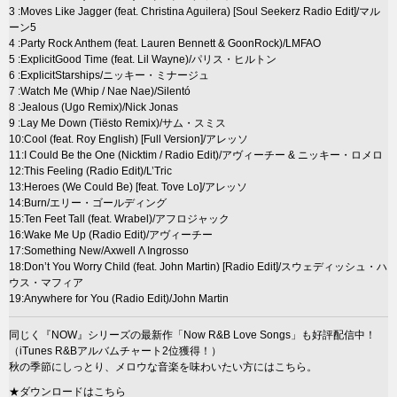
3 :Moves Like Jagger (feat. Christina Aguilera) [Soul Seekerz Radio Edit]/マル
ーン5
4 :Party Rock Anthem (feat. Lauren Bennett & GoonRock)/LMFAO
5 :ExplicitGood Time (feat. Lil Wayne)/パリス・ヒルトン
6 :ExplicitStarships/ニッキー・ミナージュ
7 :Watch Me (Whip / Nae Nae)/Silentó
8 :Jealous (Ugo Remix)/Nick Jonas
9 :Lay Me Down (Tiësto Remix)/サム・スミス
10:Cool (feat. Roy English) [Full Version]/アレッソ
11:I Could Be the One (Nicktim / Radio Edit)/アヴィーチー & ニッキー・ロメロ
12:This Feeling (Radio Edit)/L’Tric
13:Heroes (We Could Be) [feat. Tove Lo]/アレッソ
14:Burn/エリー・ゴールディング
15:Ten Feet Tall (feat. Wrabel)/アフロジャック
16:Wake Me Up (Radio Edit)/アヴィーチー
17:Something New/Axwell Λ Ingrosso
18:Don’t You Worry Child (feat. John Martin) [Radio Edit]/スウェディッシュ・ハ
ウス・マフィア
19:Anywhere for You (Radio Edit)/John Martin
同じく『NOW』シリーズの最新作「Now R&B Love Songs」も好評配信中！
（iTunes R&Bアルバムチャート2位獲得！）
秋の季節にしっとり、メロウな音楽を味わいたい方にはこちら。
★ダウンロードはこちら