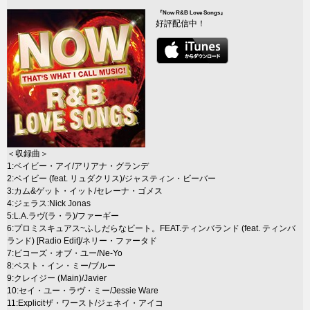
『Now R&B Love Songs』
好評配信中！
＜収録曲＞
1:ベイビー・アイ/アリアナ・グランデ
2:ベイビー (feat. リュダクリス)/ジャスティン・ビーバー
3:カム&ゲット・イット/セレーナ・ゴメス
4:ジェラス:Nick Jonas
5:L.A.ラヴ(ラ・ラ)/ファーギー
6:プロミスキュアス~ふしだらなビート。FEAT.ティンバランド (feat. ティンバ
ランド) [Radio Edit]/ネリー・ファータド
7:ビコーズ・オブ・ユー/Ne-Yo
8:ベスト・イン・ミー/ブルー
9:クレイジー (Main)/Javier
10:セイ・ユー・ラヴ・ミー/Jessie Ware
11:Explicitザ・ワースト/ジェネイ・アイコ