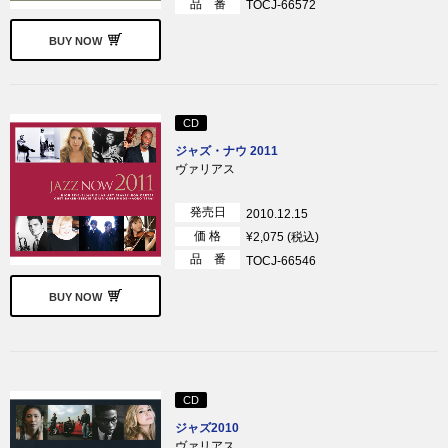
品 番
TOCJ-66572
BUY NOW
CD
ジャズ・ナウ 2011
ヴァリアス
発売日
2010.12.15
価 格
¥2,075 (税込)
品 番
TOCJ-66546
BUY NOW
CD
ジャズ2010
ヴァリアス