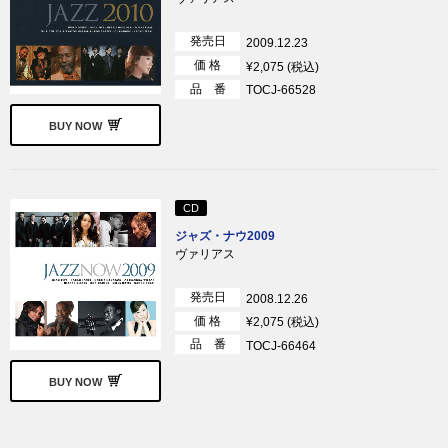
発売日
2009.12.23
価 格
¥2,075 (税込)
品 番
TOCJ-66528
BUY NOW
CD
ジャズ・ナウ2009
ヴァリアス
発売日
2008.12.26
価 格
¥2,075 (税込)
品 番
TOCJ-66464
BUY NOW