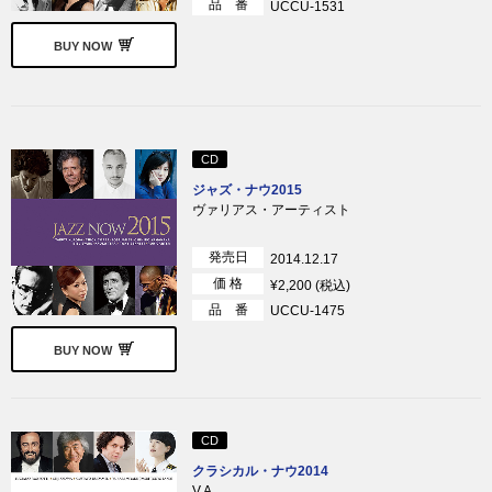
品 番
UCCU-1531
BUY NOW
CD
ジャズ・ナウ2015
ヴァリアス・アーティスト
発売日
2014.12.17
価 格
¥2,200 (税込)
品 番
UCCU-1475
BUY NOW
CD
クラシカル・ナウ2014
V.A.