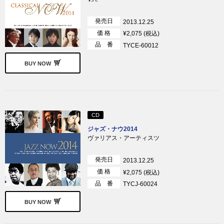
発売日
2013.12.25
価 格
¥2,075 (税込)
品 番
TYCE-60012
BUY NOW
CD
ジャズ・ナウ2014
ヴァリアス・アーティスツ
発売日
2013.12.25
価 格
¥2,075 (税込)
品 番
TYCJ-60024
BUY NOW