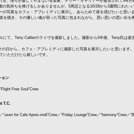
れる、僕らが愛してやまない音楽家、テリー・キャリアーが逝去されて5年が
の気持ちを捧げるしかありませんが、5周忌となる10/28から3週間にわたっ
アーの写真をカフェ・アプレミディに展示し、あらためて彼を偲びたいと思い
けがえのない音楽を聴き、その優しい魂が宿った写真に包まれながら、思い思いの思い出を
、Terry Callierのライヴを撮影しました。撮影から5年後、Terry氏は
日のその日から、カフェ・アプレミディに撮影した写真を展示したいと思います
じていただけたら嬉しいです。
ション
t Free Soul”Crew
T.C.
e Apres-midi”Crew／“Friday Lounge”Crew／“harmony”Crew／“B