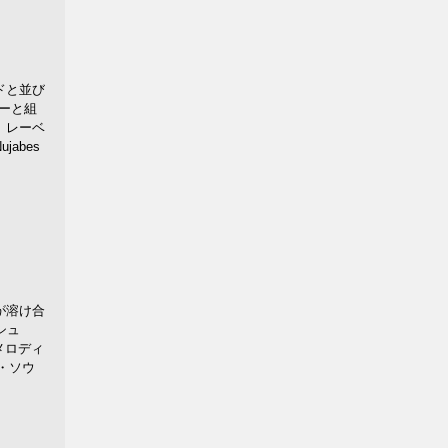
ドと並び
ーと組
、レーベ
abes
が溶け合
シュ
メロディ
ン・ソウ