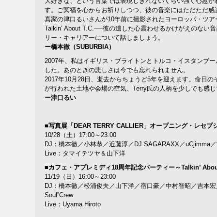
大好きな、という言葉では表現しきれないくらい強く心惹か
す。ご冥福を心からお祈りしつつ、彼の音楽にはただただ感謝
真家の津口るいさんが10年前に撮影されたヨーロッパ・ツ
Talkin’ About T.C.──彼の遺した心震わせるか
リー・キャリアーについて話しましょう。
ー橋本徹（SUBURBIA）
2007年、私はイギリス・ブライトンとトルコ・イスタンブールにて
した。あのときの悲しさは今でも忘れられません。
2017年10月28日、逝去からちょうど5年を迎えます。命
が行われた土地や会場の空気、Terry氏の人柄を少しでも感
ー津口るい
■写真展「DEAR TERRY CALLIER」オープニング・レセプ
10/28（土）17:00～23:00
DJ：橋本徹／小林恭／近藤淳／DJ SAGARAXX／uCjimma／“Fligh
Live：タマイテツヤ＆山下洋
■カフェ・アプレミディ18周年記念パーティー～Talkin’ About 
11/19（日）16:00～23:00
DJ：橋本徹／松浦俊夫／山下洋／宿口豪／中村智昭／吉本宏／“usen for Caf
Soul”Crew
Live：Uyama Hiroto