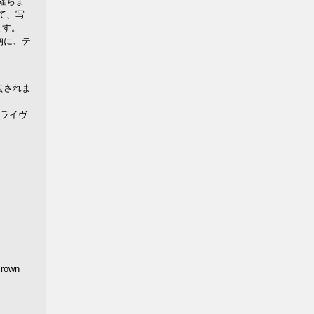
経ちま
て、写
ます。
胸に、テ
逝去されま
。ライヴ
rown