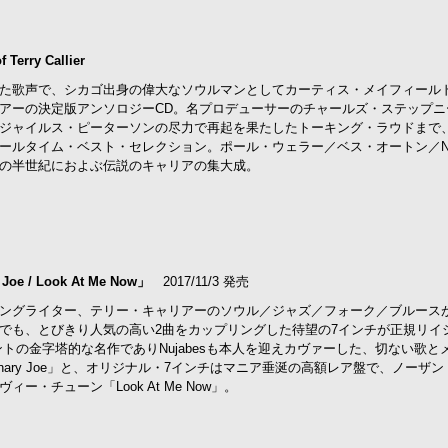
f Terry Callier
た歌声で、シカゴ出身の偉大なソウルマンとしてカーティス・メイフィール
アーの決定版アンソロジーCD。名プロデューサーのチャールズ・ステップニ
ジャイルス・ピーターソンの尽力で再起を果たしたトーキング・ラウドまで
ールタイム・ベスト・セレクション。ポール・ウェラー／ベス・オートン／Nuj
の半世紀におよぶ伝説のキャリアの集大成。
ry Joe / Look At Me Now」
2017/11/3 発売
ングライター、テリー・キャリアーのソウル／ジャズ／フォーク／ブルース
でも、とびきり人気の高い2曲をカップリングした待望の7インチが正規リイ
ーヴメントの金字塔的な名作でありNujabesも本人を迎えカヴァーした、切ない歌と
inary Joe」と、オリジナル・7インチはマニア垂涎の高額レア盤で、ノーザ
ー・チューン「Look At Me Now」。