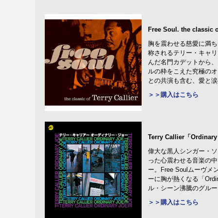
Free Soul. the classic o
胸を震わせる慈愛に満ち
称されるテリー・キャリ
んだ名門カデットから、
ルの枠をこえた究極のオ
との共演も含む、愛と涙
＞＞購入はこちら
Terry Callier「Ordina
偉大な黒人シンガー・ソ
った心震わせる音楽の中
ー。Free Soulム
ーに胸が熱くなる「Ord
ル・シーン沸騰のグルーヴィ
＞＞購入はこちら