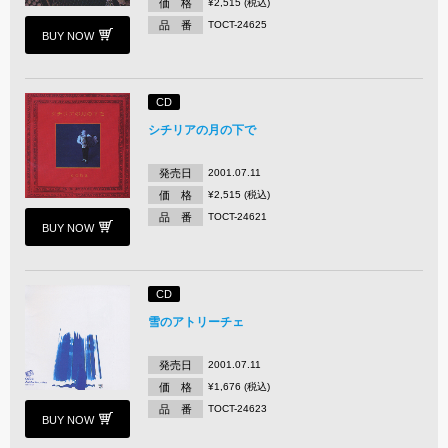
価 格
¥2,515 (税込)
品 番
TOCT-24625
BUY NOW
CD
シチリアの月の下で
発売日
2001.07.11
価 格
¥2,515 (税込)
品 番
TOCT-24621
BUY NOW
CD
雪のアトリーチェ
発売日
2001.07.11
価 格
¥1,676 (税込)
品 番
TOCT-24623
BUY NOW