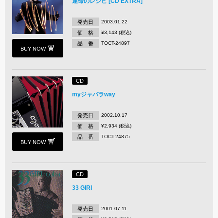
運命のレシピ [CD EXTRA]
発売日
2003.01.22
価 格
¥3,143 (税込)
品 番
TOCT-24897
BUY NOW
CD
myジャバラway
発売日
2002.10.17
価 格
¥2,934 (税込)
品 番
TOCT-24875
BUY NOW
CD
33 GIRI
発売日
2001.07.11