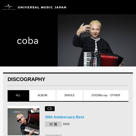
DISCOGRAPHY
ALL
ALBUM
SINGLE
DVD/Blu-ray・OTHER
CD
30th Anniversary Best
付 属
DVD