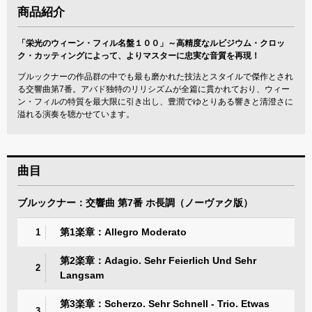
商品紹介
「栄光のウィーン・フィル名盤１００」～高精度なルビジウム・クロッ
ク・カッティングによって、よりマスターに忠実な音質を再現！
ブルックナーの作品群の中でも最も磨かれた技法とスタイルで傑作とされ
る交響曲第7番。アバド独特のリリシズムが全篇に貫かれており、ウィー
ン・フィルの特質を最大限に引き出し、豊潤でゆとりある響きと清澄さに
溢れる演奏を聴かせています。
曲目
ブルックナー：交響曲 第7番 ホ長調（ノーヴァク版）
第1楽章：Allegro Moderato
1
第2楽章：Adagio. Sehr Feierlich Und Sehr
2
Langsam
第3楽章：Scherzo. Sehr Schnell - Trio. Etwas
3