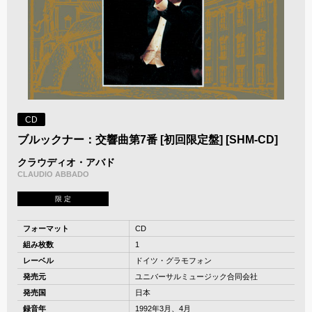
CD
ブルックナー：交響曲第7番 [初回限定盤] [SHM-CD]
クラウディオ・アバド
CLAUDIO ABBADO
限 定
フォーマット
CD
組み枚数
1
レーベル
ドイツ・グラモフォン
発売元
ユニバーサルミュージック合同会社
発売国
日本
録音年
1992年3月、4月