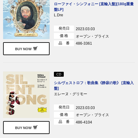
ローファイ・シンフォニー [直輸入盤][180g重量
盤LP]
L.Dre
発売日
2023.03.03
価 格
オープン・プライス
品 番
486-3361
BUY NOW
CD
シルヴェストロフ：歌曲集《静寂の歌》 [直輸入
盤]
エレーヌ・グリモー
発売日
2023.03.03
価 格
オープン・プライス
品 番
486-4104
BUY NOW