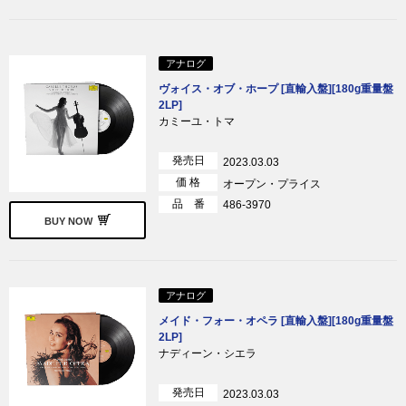
アナログ
ヴォイス・オブ・ホープ [直輸入盤][180g重量盤
2LP]
カミーユ・トマ
発売日
2023.03.03
価 格
オープン・プライス
品 番
486-3970
BUY NOW
アナログ
メイド・フォー・オペラ [直輸入盤][180g重量盤
2LP]
ナディーン・シエラ
発売日
2023.03.03