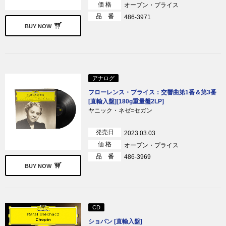
価 格
オープン・プライス
品 番
486-3971
BUY NOW
アナログ
フローレンス・プライス：交響曲第1番＆第3番
[直輸入盤][180g重量盤2LP]
ヤニック・ネゼ=セガン
発売日
2023.03.03
価 格
オープン・プライス
品 番
486-3969
BUY NOW
CD
ショパン [直輸入盤]