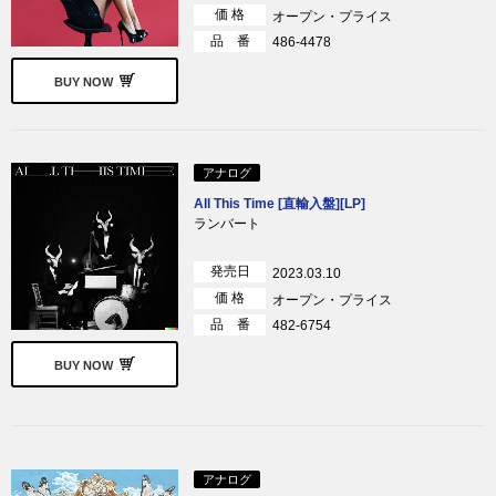
価 格
オープン・プライス
品 番
486-4478
BUY NOW
アナログ
All This Time [直輸入盤][LP]
ランバート
発売日
2023.03.10
価 格
オープン・プライス
品 番
482-6754
BUY NOW
アナログ