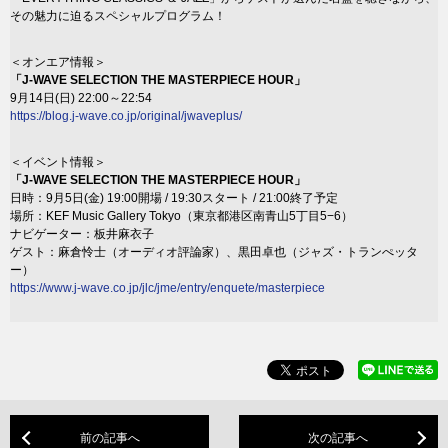
その魅力に迫るスペシャルプログラム！
＜オンエア情報＞
「J-WAVE SELECTION THE MASTERPIECE HOUR」
9月14日(日) 22:00～22:54
https://blog.j-wave.co.jp/original/jwaveplus/
＜イベント情報＞
「J-WAVE SELECTION THE MASTERPIECE HOUR」
日時：9月5日(金) 19:00開場 / 19:30スタート / 21:00終了予定
場所：KEF Music Gallery Tokyo（東京都港区南青山5丁目5−6）
ナビゲーター：板井麻衣子
ゲスト：麻倉怜士（オーディオ評論家）、黒田卓也（ジャズ・トランぺッタ
ー）
https://www.j-wave.co.jp/jlc/jme/entry/enquete/masterpiece
前の記事へ
次の記事へ