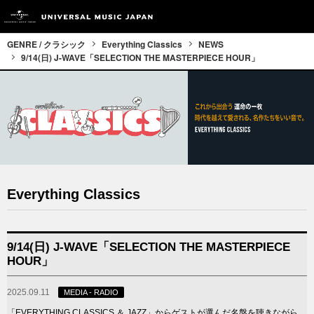
GENRE / クラシック
Everything Classics
NEWS
9/14(日) J-WAVE「SELECTION THE MASTERPIECE HOUR」
Everything Classics
9/14(日) J-WAVE「SELECTION THE MASTERPIECE
HOUR」
2025.09.11
MEDIA - RADIO
「EVERYTHING CLASSICS ＆ JAZZ」からゲストが選んだ名盤を聴きながら、