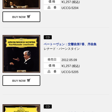
価 格
¥1,257 (税込)
品 番
UCCG-5204
BUY NOW
CD
ベートーヴェン：交響曲第7番、序曲集
レナード・バーンスタイン
発売日
2012.05.09
価 格
¥1,257 (税込)
品 番
UCCG-5205
BUY NOW
CD