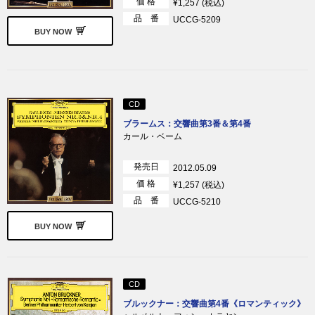
価 格
¥1,257 (税込)
品 番
UCCG-5209
BUY NOW
CD
ブラームス：交響曲第3番＆第4番
カール・ベーム
発売日
2012.05.09
価 格
¥1,257 (税込)
品 番
UCCG-5210
BUY NOW
CD
ブルックナー：交響曲第4番《ロマンティック》