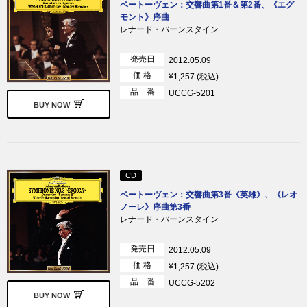
ベートーヴェン：交響曲第1番＆第2番、《エグ
モント》序曲
レナード・バーンスタイン
発売日
2012.05.09
価 格
¥1,257 (税込)
品 番
UCCG-5201
BUY NOW
CD
ベートーヴェン：交響曲第3番《英雄》、《レオ
ノーレ》序曲第3番
レナード・バーンスタイン
発売日
2012.05.09
価 格
¥1,257 (税込)
品 番
UCCG-5202
BUY NOW