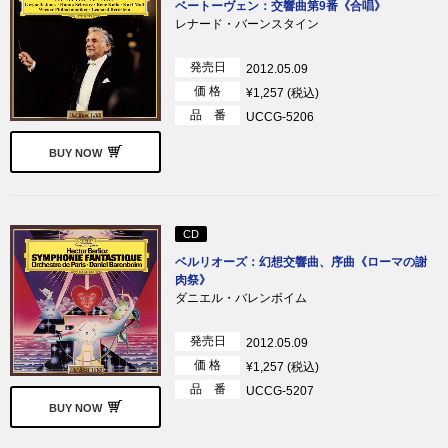
ベートーヴェン：交響曲第9番《合唱》
レナード・バーンスタイン
発売日
2012.05.09
価 格
¥1,257 (税込)
品 番
UCCG-5206
BUY NOW
CD
ベルリオーズ：幻想交響曲、序曲《ローマの謝
肉祭》
ダニエル・バレンボイム
発売日
2012.05.09
価 格
¥1,257 (税込)
品 番
UCCG-5207
BUY NOW