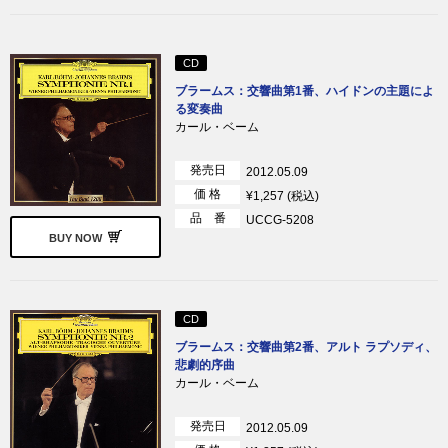
CD
ブラームス：交響曲第1番、ハイドンの主題によ
る変奏曲
カール・ベーム
発売日
2012.05.09
価 格
¥1,257 (税込)
品 番
UCCG-5208
BUY NOW
CD
ブラームス：交響曲第2番、アルト ラプソディ、
悲劇的序曲
カール・ベーム
発売日
2012.05.09