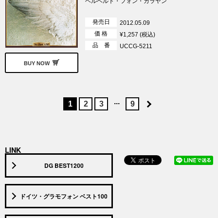
ヘルベルト・フォン・カラヤン
発売日
2012.05.09
価 格
¥1,257 (税込)
品 番
UCCG-5211
BUY NOW
...
1
2
3
9
LINK
DG BEST1200
ドイツ・グラモフォン ベスト100