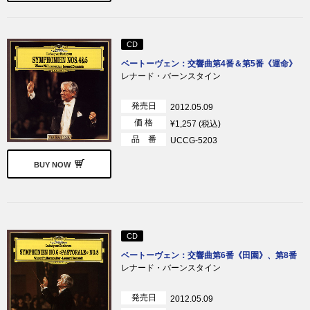
CD
ベートーヴェン：交響曲第4番＆第5番《運命》
レナード・バーンスタイン
発売日
2012.05.09
価 格
¥1,257 (税込)
品 番
UCCG-5203
BUY NOW
CD
ベートーヴェン：交響曲第6番《田園》、第8番
レナード・バーンスタイン
発売日
2012.05.09