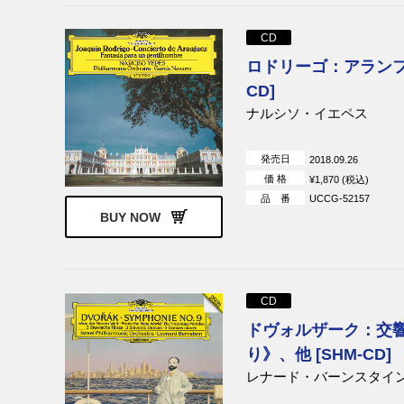
CD
ロドリーゴ：アランフエ
CD]
ナルシソ・イエペス
発売日
2018.09.26
価 格
¥1,870 (税込)
品 番
UCCG-52157
BUY NOW
CD
ドヴォルザーク：交
り》、他 [SHM-CD]
レナード・バーンスタイ