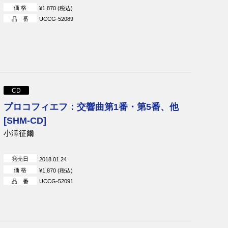
価 格
¥1,870 (税込)
品 番
UCCG-52089
CD
プロコフィエフ：交響曲第1番・第5番、他
[SHM-CD]
小澤征爾
発売日
2018.01.24
価 格
¥1,870 (税込)
品 番
UCCG-52091