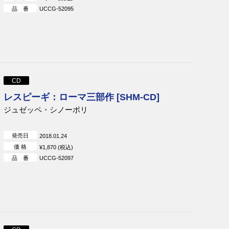
品 番
UCCG-52095
CD
レスピーギ：ローマ三部作 [SHM-CD]
ジュゼッペ・シノーポリ
発売日
2018.01.24
価 格
¥1,870 (税込)
品 番
UCCG-52097