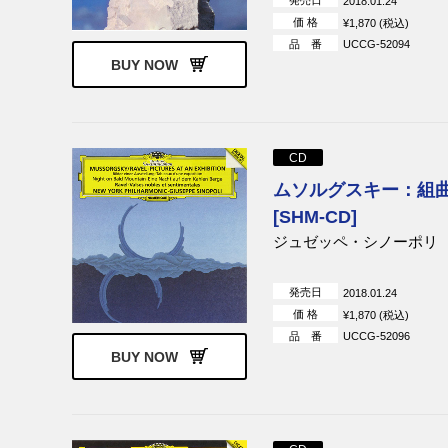
発売日
2018.01.24
価 格
¥1,870 (税込)
品 番
UCCG-52094
BUY NOW
CD
ムソルグスキー：組
[SHM-CD]
ジュゼッペ・シノーポリ
発売日
2018.01.24
価 格
¥1,870 (税込)
品 番
UCCG-52096
BUY NOW