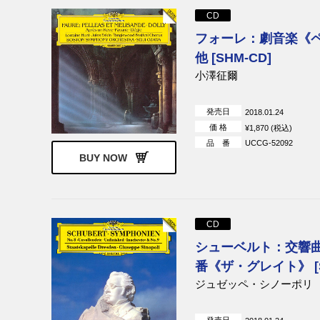
CD
フォーレ：劇音楽《
他 [SHM-CD]
小澤征爾
発売日
2018.01.24
価 格
¥1,870 (税込)
品 番
UCCG-52092
BUY NOW
CD
シューベルト：交響曲
番《ザ・グレイト》 [S
ジュゼッペ・シノーポリ