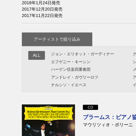
2018年1月24日発売
2017年12月20日発売
2017年11月22日発売
アーティストで絞り込み
ジョン・エリオット・ガーディナー
ALL
エフゲニー・キーシン
ハーゲン弦楽四重奏団
アンドレイ・ガヴリーロフ
ナルシソ・イエペス
ダニエル・バレンボイム
ディートリヒ・フィッシャー=ディースカ
CD
ウ
ブラームス：ピアノ協奏曲
小澤征爾
マウリツィオ・ポリーニ
ジェイムズ・レヴァイン
エマーソン弦楽四重奏団