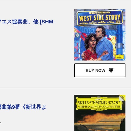
ス協奏曲、他 [SHM-
BUY NOW
響曲第9番《新世界よ
ン