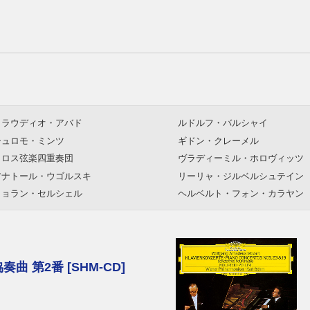
クラウディオ・アバド
ルドルフ・バルシャイ
シュロモ・ミンツ
ギドン・クレーメル
メロス弦楽四重奏団
ヴラディーミル・ホロヴィッツ
アナトール・ウゴルスキ
リーリャ・ジルベルシュテイン
イョラン・セルシェル
ヘルベルト・フォン・カラヤン
アルトゥーロ・ベネデッティ・ミケラン
レナード・バーンスタイン
ジェリ
オイゲン・ヨッフム
ラファエル・クーベリック
 第2番 [SHM-CD]
マウリツィオ・ポリーニ
ヘンリク・シェリング
チョン・ミョンフン
パーヴォ・ヤルヴィ
メナヘム・プレスラー
ミハイル・プレトニョフ