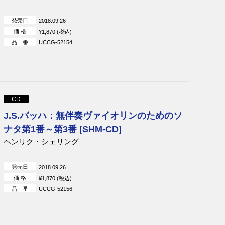
ミロシュ
発売日
2018.09.26
グスターボ・ドゥダメル
価 格
¥1,870 (税込)
ユンディ・リ
品 番
UCCG-52154
クリスティアン・ティーレマン
ネーメ・ヤルヴィ
アレクシス・ワイセンベルク
ヒラリー・ハーン
CD
エリーナ・ガランチャ
J.S.バッハ：無伴奏ヴァイオリンのためのソ
ナタ第1番～第3番 [SHM-CD]
ヘンリク・シェリング
発売日
2018.09.26
価 格
¥1,870 (税込)
品 番
UCCG-52156