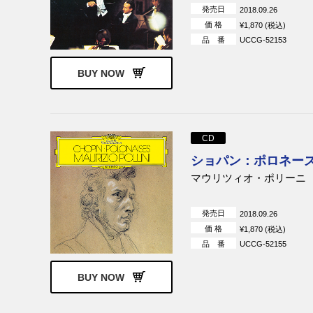
発売日
2018.09.26
フランチェスコ・トリスターノ
価 格
¥1,870 (税込)
マグダレナ・コジェナー
品 番
UCCG-52153
フォーレ四重奏団
オーギュスタン・デュメイ
BUY NOW
エサ=ペッカ・サロネン
ルドルフ・ゼルキン
ピエール=ロラン・エマール
CD
ダニエル・ホープ
ショパン：ポロネーズ集 
マウリツィオ・ポリーニ
発売日
2018.09.26
価 格
¥1,870 (税込)
品 番
UCCG-52155
BUY NOW