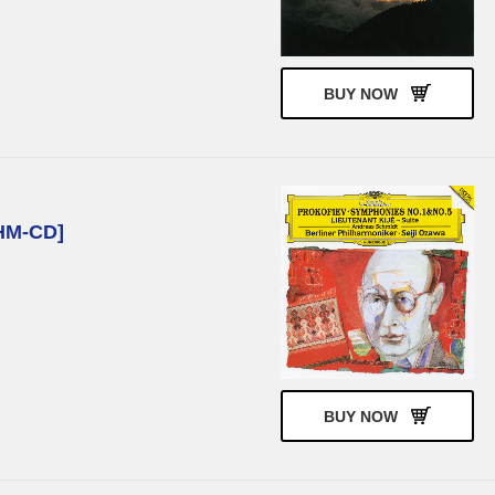
BUY NOW
M-CD]
BUY NOW