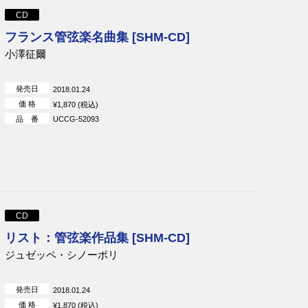
CD
フランス管弦楽名曲集 [SHM-CD]
小澤征爾
発売日
2018.01.24
価 格
¥1,870 (税込)
品 番
UCCG-52093
CD
リスト：管弦楽作品集 [SHM-CD]
ジュゼッペ・シノーポリ
発売日
2018.01.24
価 格
¥1,870 (税込)