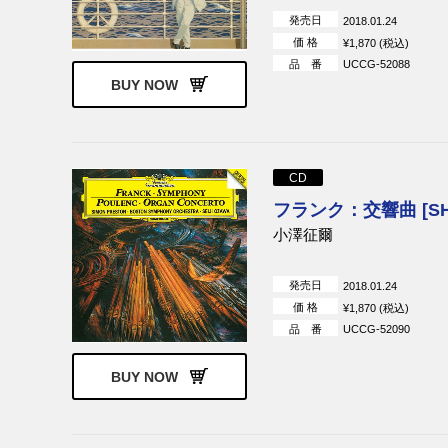
発売日
2018.01.24
価 格
¥1,870 (税込)
品 番
UCCG-52088
BUY NOW
CD
フランク：交響曲 [SH
小澤征爾
発売日
2018.01.24
価 格
¥1,870 (税込)
品 番
UCCG-52090
BUY NOW