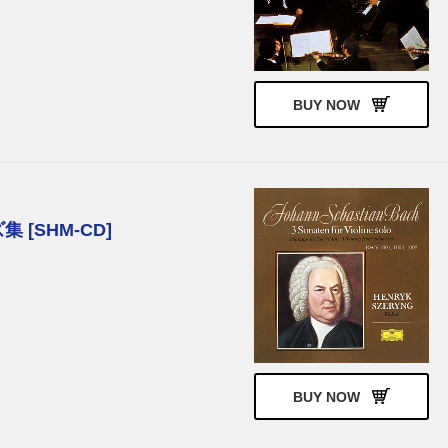
アンネ=ゾフィー・ムター
ミッシャ・マイスキー
モイツァ・エルトマン
ピエール・ブーレーズ
マリア・ジョアン・ピリス
エレーヌ・グリモー
ギル・シャハム
リサ・バティアシュヴィリ
BUY NOW
ダニエル・ハーディング
カルロ・マリア・ジュリーニ
クリスチャン・ツィメルマン
ラン・ラン
ラファウ・ブレハッチ
ヤン・リシエツキ
ワディム・レーピン
アンナ・ネトレプコ
[SHM-CD]
BUY NOW