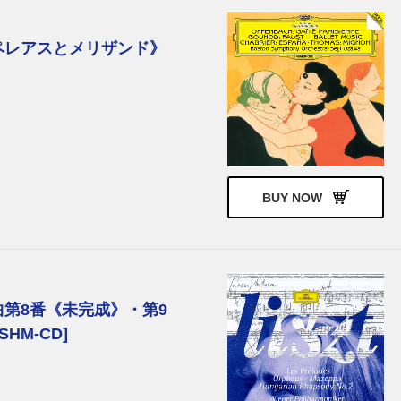
ペレアスとメリザンド》
BUY NOW
第8番《未完成》・第9
HM-CD]