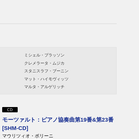
ミシェル・プラッソン
クレメラータ・ムジカ
スタニスラフ・ブーニン
マット・ハイモヴィッツ
マルタ・アルゲリッチ
カール・ベーム
エフゲニ・ムラヴィンスキー
CD
モーツァルト：ピアノ協奏曲第19番&第23番
ジュゼッペ・シノーポリ
[SHM-CD]
ムスティスラフ・ロストロポーヴィチ
マウリツィオ・ポリーニ
イーヴォ・ポゴレリチ