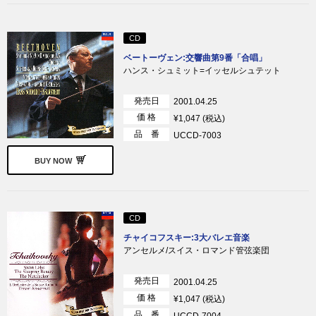
CD
ベートーヴェン:交響曲第9番「合唱」
ハンス・シュミット=イッセルシュテット
発売日
2001.04.25
価 格
¥1,047 (税込)
品 番
UCCD-7003
BUY NOW
CD
チャイコフスキー:3大バレエ音楽
アンセルメ/スイス・ロマンド管弦楽団
発売日
2001.04.25
価 格
¥1,047 (税込)
品 番
UCCD-7004