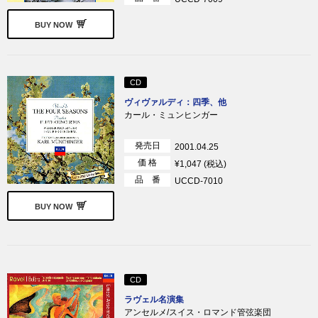
BUY NOW
CD
ヴィヴァルディ：四季、他
カール・ミュンヒンガー
発売日
2001.04.25
価 格
¥1,047 (税込)
品 番
UCCD-7010
BUY NOW
CD
ラヴェル名演集
アンセルメ/スイス・ロマンド管弦楽団