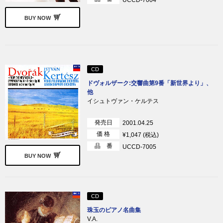
BUY NOW
CD
ドヴォルザーク:交響曲第9番「新世界より」、
他
イシュトヴァン・ケルテス
発売日
2001.04.25
価 格
¥1,047 (税込)
品 番
UCCD-7005
BUY NOW
CD
珠玉のピアノ名曲集
V.A.