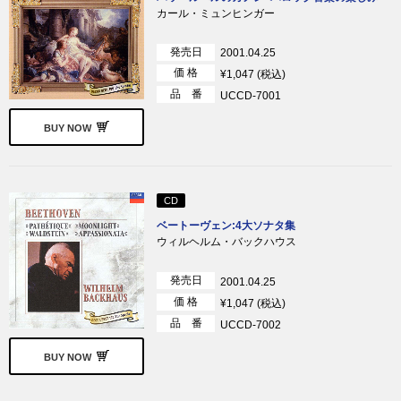
カール・ミュンヒンガー
発売日
2001.04.25
価 格
¥1,047 (税込)
品 番
UCCD-7001
BUY NOW
CD
ベートーヴェン:4大ソナタ集
ウィルヘルム・バックハウス
発売日
2001.04.25
価 格
¥1,047 (税込)
品 番
UCCD-7002
BUY NOW