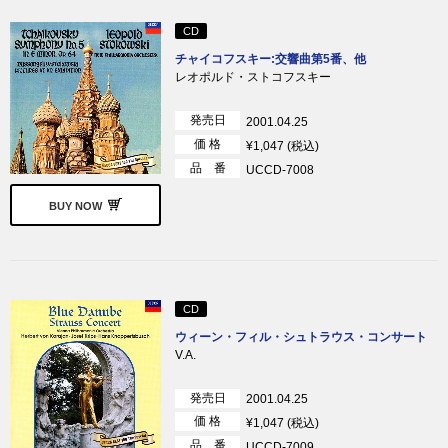
CD
チャイコフスキー:交響曲第5番、他
レオポルド・ストコフスキー
発売日
2001.04.25
価 格
¥1,047 (税込)
品 番
UCCD-7008
BUY NOW
CD
ウィーン・フィル・シュトラウス・コンサート
V.A.
発売日
2001.04.25
価 格
¥1,047 (税込)
品 番
UCCD-7009