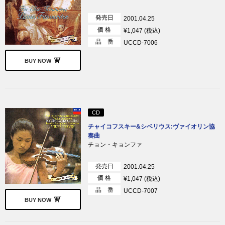
発売日
2001.04.25
価 格
¥1,047 (税込)
品 番
UCCD-7006
BUY NOW
CD
チャイコフスキー&シベリウス:ヴァイオリン協
奏曲
チョン・キョンファ
発売日
2001.04.25
価 格
¥1,047 (税込)
品 番
UCCD-7007
BUY NOW