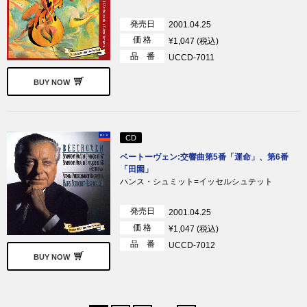
発売日
2001.04.25
価 格
¥1,047 (税込)
品 番
UCCD-7011
BUY NOW
CD
ベートーヴェン:交響曲第5番「運命」、第6番
「田園」
ハンス・シュミット=イッセルシュテット
発売日
2001.04.25
価 格
¥1,047 (税込)
品 番
UCCD-7012
BUY NOW