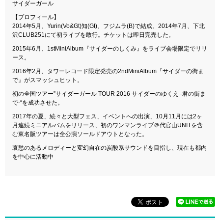
サイダーガール
【プロフィール】
2014年5月、Yurin(Vo&Gt)知(Gt)、フジムラ(B)で結成。2014年7月、下北
沢CLUB251にて初ライブを敢行。チケットは即日完売した。
2015年6月、1stMiniAlbum『サイダーのしくみ』をライブ会場限定でリリ
ース。
2016年2月、タワーレコード限定発売の2ndMiniAlbum『サイダーの街ま
で』がスマッシュヒット。
初の全国ツアー”サイダーガール TOUR 2016 サイダーのゆくえ -君の街ま
で-“を成功させた。
2017年の夏、続々と大型フェス、イベントへの出演、10月11月には2ヶ
月連続ミニアルバムをリリース、初のワンマンライブ＠代官山UNITを含
む東名阪ツアーは全公演ソールドアウトとなった。
哀愁のあるメロディーと変幻自在の炭酸系サウンドを目指し、現在も都内
を中心に活動中