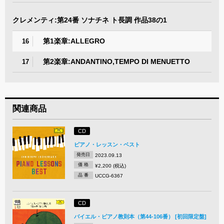
クレメンティ:第24番 ソナチネ ト長調 作品38の1
第1楽章:ALLEGRO
16
第2楽章:ANDANTINO,TEMPO DI MENUETTO
17
関連商品
CD
ピアノ・レッスン・ベスト
発売日
2023.09.13
価 格
¥2,200 (税込)
品 番
UCCG-6367
CD
バイエル・ピアノ教則本（第44-106番） [初回限定盤]