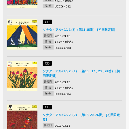
¥1,257 (税込)
品 番
UCCG-4582
CD
ソナタ・アルバム 1 (3)（第11-15番） [初回限定盤]
発売日
2013.03.13
価 格
¥1,257 (税込)
品 番
UCCG-4583
CD
ソナタ・アルバム 2（1）（第16，17，23，24番） [初
回限定盤]
発売日
2013.03.13
価 格
¥1,257 (税込)
品 番
UCCG-4584
CD
ソナタ・アルバム 2（2）（第18, 20, 26番） [初回限定
盤]
発売日
2013.03.13