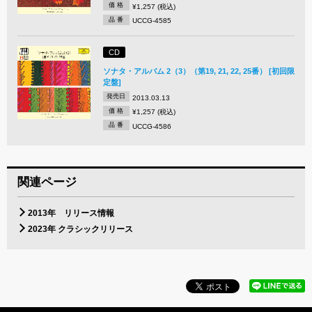
価 格
¥1,257 (税込)
品 番
UCCG-4585
CD
ソナタ・アルバム 2（3）（第19, 21, 22, 25番） [初回限
定盤]
発売日
2013.03.13
価 格
¥1,257 (税込)
品 番
UCCG-4586
関連ページ
2013年 リリース情報
2023年 クラシックリリース