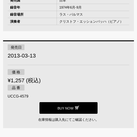
発売国
日本
録音年
1974年6月-9月
録音場所
ラス・パルマス
演奏者
クリストフ・エッシェンバッハ（ピアノ）
発売日
2013-03-13
価 格
¥1,257 (税込)
品 番
UCCG-4579
BUY NOW
在庫情報は購入先にてご確認ください。