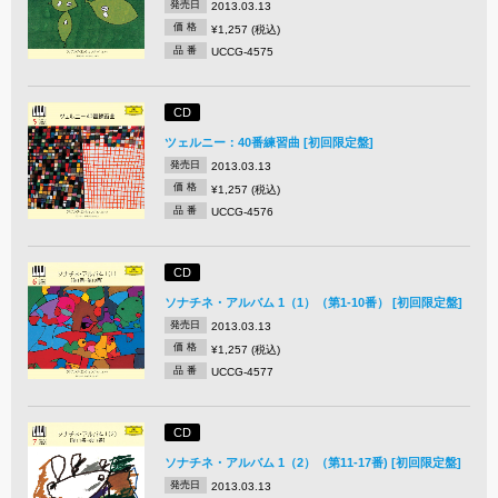
発売日
2013.03.13
価 格
¥1,257 (税込)
品 番
UCCG-4575
CD
ツェルニー：40番練習曲 [初回限定盤]
発売日
2013.03.13
価 格
¥1,257 (税込)
品 番
UCCG-4576
CD
ソナチネ・アルバム 1（1）（第1-10番） [初回限定盤]
発売日
2013.03.13
価 格
¥1,257 (税込)
品 番
UCCG-4577
CD
ソナチネ・アルバム 1（2）（第11-17番) [初回限定盤]
発売日
2013.03.13