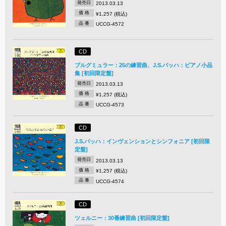
発売日
2013.03.13
価 格
¥1,257 (税込)
品 番
UCCG-4572
CD
ブルグミュラー：25の練習曲、J.S.バッハ：ピアノ小品
集 [初回限定盤]
発売日
2013.03.13
価 格
¥1,257 (税込)
品 番
UCCG-4573
CD
J.S.バッハ：インヴェンションとシンフォニア [初回限
定盤]
発売日
2013.03.13
価 格
¥1,257 (税込)
品 番
UCCG-4574
CD
ツェルニー：30番練習曲 [初回限定盤]