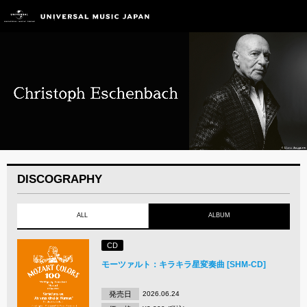
DISCOGRAPHY
ALL
ALBUM
CD
モーツァルト：キラキラ星変奏曲 [SHM-CD]
発売日
2026.06.24