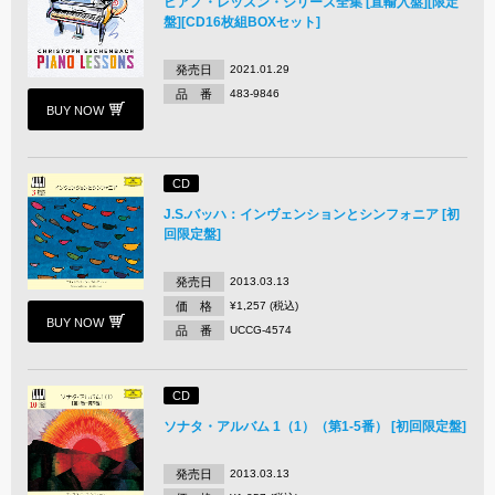
ピアノ・レッスン・シリーズ全集 [直輸入盤][限定
盤][CD16枚組BOXセット]
発売日
2021.01.29
品 番
483-9846
BUY NOW
CD
J.S.バッハ：インヴェンションとシンフォニア [初
回限定盤]
発売日
2013.03.13
価 格
¥1,257 (税込)
BUY NOW
品 番
UCCG-4574
CD
ソナタ・アルバム 1（1）（第1-5番） [初回限定盤]
発売日
2013.03.13