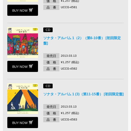
価 格
¥1,257 (税込)
品 番
UCCG-4581
BUY NOW
CD
ソナタ・アルバム 1（2）（第6-10番） [初回限定
盤]
発売日
2013.03.13
価 格
¥1,257 (税込)
BUY NOW
品 番
UCCG-4582
CD
ソナタ・アルバム 1 (3)（第11-15番） [初回限定盤]
発売日
2013.03.13
価 格
¥1,257 (税込)
品 番
UCCG-4583
BUY NOW