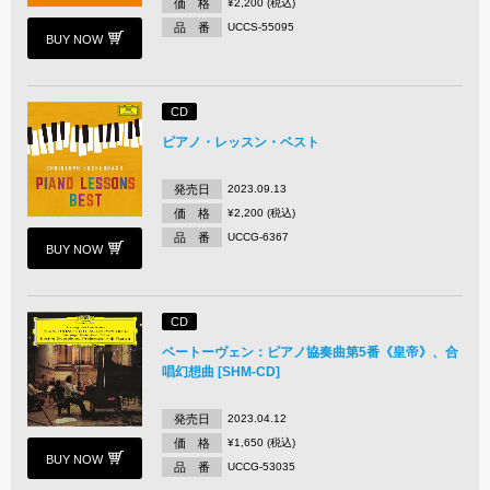
価 格
¥2,200 (税込)
品 番
UCCS-55095
BUY NOW
CD
ピアノ・レッスン・ベスト
発売日
2023.09.13
価 格
¥2,200 (税込)
品 番
UCCG-6367
BUY NOW
CD
ベートーヴェン：ピアノ協奏曲第5番《皇帝》、合
唱幻想曲 [SHM-CD]
発売日
2023.04.12
価 格
¥1,650 (税込)
BUY NOW
品 番
UCCG-53035