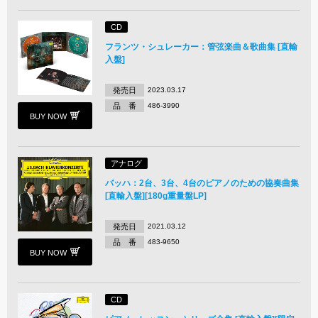
CD
フランツ・シュレーカー：管弦楽曲＆歌曲集 [直輸
入盤]
発売日
2023.03.17
品 番
486-3990
BUY NOW
アナログ
バッハ：2台、3台、4台のピアノのための協奏曲集
[直輸入盤][180g重量盤LP]
発売日
2021.03.12
品 番
483-9650
BUY NOW
CD