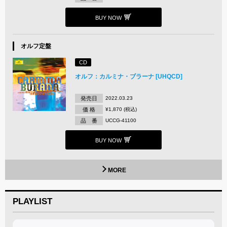
BUY NOW
オルフ定盤
CD
オルフ：カルミナ・ブラーナ [UHQCD]
発売日
2022.03.23
価 格
¥1,870 (税込)
品 番
UCCG-41100
BUY NOW
MORE
PLAYLIST