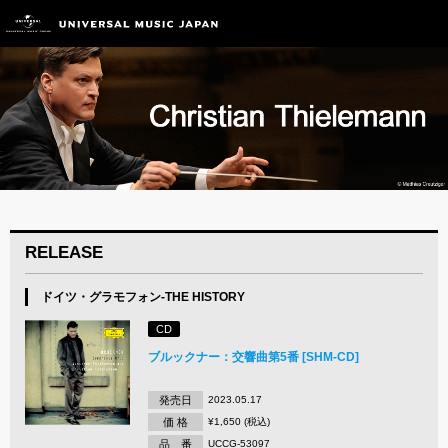
RELEASE
ドイツ・グラモフォン-THE HISTORY
CD
ブルックナー：交響曲第5番 [SHM-CD]
発売日
2023.05.17
価 格
¥1,650 (税込)
品 番
UCCG-53097