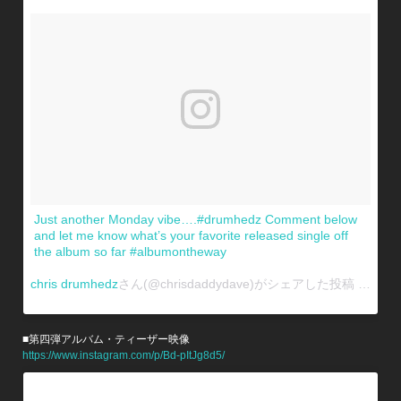
Just another Monday vibe….#drumhedz Comment below
and let me know what’s your favorite released single off
the album so far #albumontheway
chris drumhedz
さん(@chrisdaddydave)がシェアした投稿 -
1月 15
■第四弾アルバム・ティーザー映像
https://www.instagram.com/p/Bd-pItJg8d5/