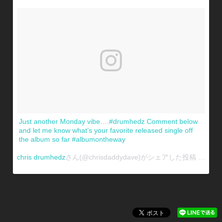
Just another Monday vibe….#drumhedz Comment below
and let me know what’s your favorite released single off
the album so far #albumontheway
chris drumhedz
さん(@chrisdaddydave)がシェアした投稿 -
1月 15