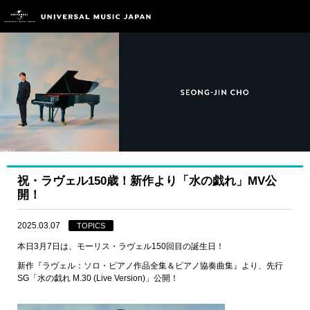
祝・ラヴェル150歳！新作より「水の戯れ」MV公
開！
2025.03.07
TOPICS
本日3月7日は、モーリス・ラヴェル150回目の誕生日！
新作『ラヴェル：ソロ・ピアノ作品全集＆ピアノ協奏曲集』より、先行
SG「水の戯れ M.30 (Live Version)」公開！