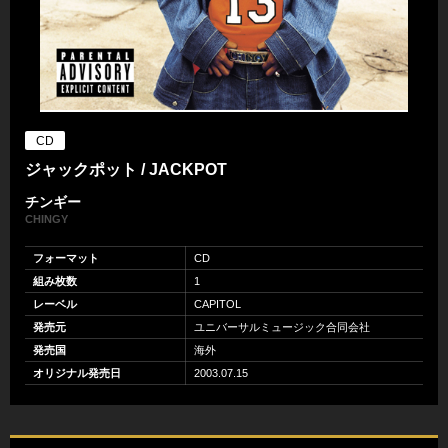
CD
ジャックポット / JACKPOT
チンギー
CHINGY
フォーマット
CD
組み枚数
1
レーベル
CAPITOL
発売元
ユニバーサルミュージック合同会社
発売国
海外
オリジナル発売日
2003.07.15