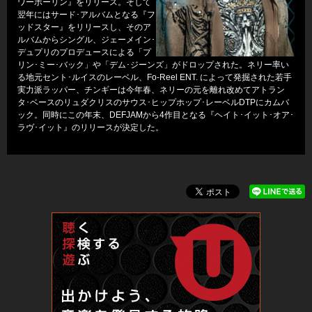
ワーボーリン』をリリース。そして
翌年にはサード･アルバムとなる『フ
ッドスター』をリリースし、そのア
ルバムからシングル、ジェーメイン･
デュプリのプロデュースによる「プ
リン･ミー･バック」や「デム･ジーンズ」がドロップされた。ネリー率い
る地元セント･ルイスのレーベル、Fo-Reel ENT. によって発掘された若手
実力派ラッパー、チンギーは今年春、ネリーの元を離れ改めてアトラン
タ･ベースのリュダクリスのサウス･ヒップホップ･レーベルDTPにカムバ
ック。同時にこの年末、DEFJAMから4作目となる『ヘイト･イット･オア･
ラヴ･イット』のリリースが決定した。