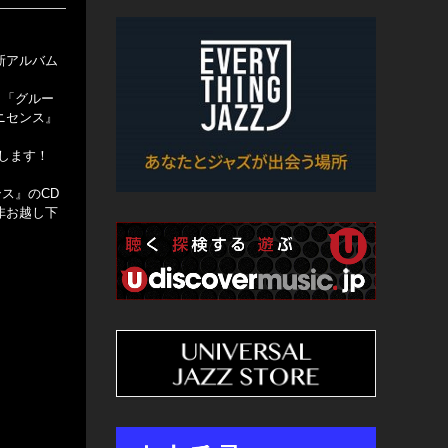
新アルバム
。「グルー
ニセンス』
いたします！
ス』のCD
非お越し下