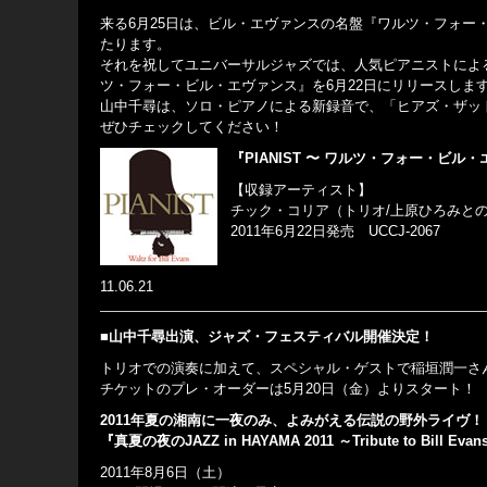
来る6月25日は、ビル・エヴァンスの名盤『ワルツ・フォー
たります。
それを祝してユニバーサルジャズでは、人気ピアニストによる
ツ・フォー・ビル・エヴァンス』を6月22日にリリースしま
山中千尋は、ソロ・ピアノによる新録音で、「ヒアズ・ザッ
ぜひチェックしてください！
『PIANIST 〜 ワルツ・フォー・ビル
【収録アーティスト】
チック・コリア（トリオ/上原ひろみと
2011年6月22日発売 UCCJ-2067
11.06.21
■山中千尋出演、ジャズ・フェスティバル開催決定！
トリオでの演奏に加えて、スペシャル・ゲストで稲垣潤一さ
チケットのプレ・オーダーは5月20日（金）よりスタート！
2011年夏の湘南に一夜のみ、よみがえる伝説の野外ライヴ！
『真夏の夜のJAZZ in HAYAMA 2011 ～Tribute to Bill Evan
2011年8月6日（土）