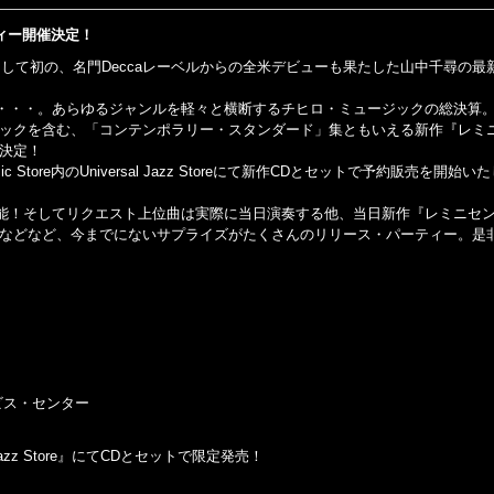
ィー開催決定！
として初の、名門Deccaレーベルからの全米デビューも果たした山中千尋の最
・・・。あらゆるジャンルを軽々と横断するチヒロ・ミュージックの総決算
ラックを含む、「コンテンポラリー・スタンダード」集ともいえる新作『レミ
決定！
 Store内のUniversal Jazz Storeにて新作CDとセットで予約販売を開始
能！そしてリクエスト上位曲は実際に当日演奏する他、当日新作『レミニセン
るなどなど、今までにないサプライズがたくさんのリリース・パーティー。是
ビス・センター
azz Store』にてCDとセットで限定発売！