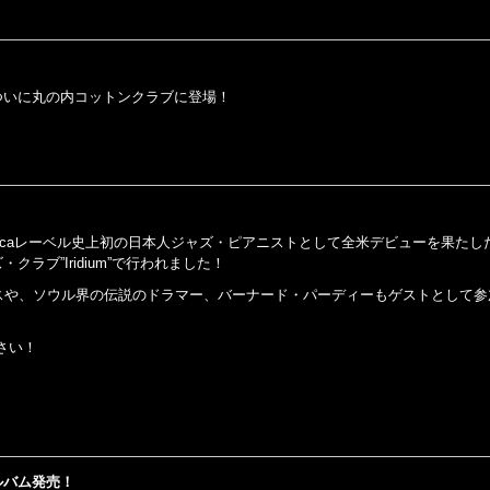
ついに丸の内コットンクラブに登場！
ccaレーベル史上初の日本人ジャズ・ピアニストとして全米デビューを果たし
ラブ”Iridium”で行われました！
アムスや、ソウル界の伝説のドラマー、バーナード・パーディーもゲストとして
さい！
！
ルバム発売！