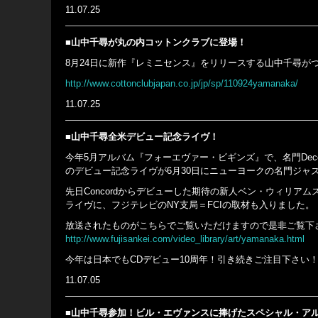
11.07.25
■山中千尋が丸の内コットンクラブに登場！
8月24日に新作『レミニセンス』をリリースする山中千尋が
http://www.cottonclubjapan.co.jp/jp/sp/110924yamanaka/
11.07.25
■山中千尋全米デビュー記念ライヴ！
今年5月アルバム『フォーエヴァー・ビギンズ』で、名門De
のデビュー記念ライヴが6月30日にニューヨークの名門ジャズ・ク
先日Concordからデビューした期待の新人ベン・ウィリ
ライヴに、フジテレビのNY支局＝FCIの取材も入りました。
放送されたものがこちらでご覧いただけますので是非ご覧下
http://www.fujisankei.com/video_library/art/yamanaka.html
今年は日本でもCDデビュー10周年！引き続きご注目下さい
11.07.05
■山中千尋参加！ビル・エヴァンスに捧げたスペシャル・ア