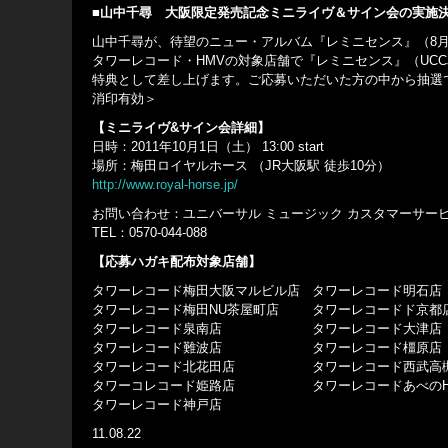
■山中千尋 大阪限定発売記念ミニライヴ＆サイン会の実施
山中千尋が、待望のニュー・アルバム『レミニセンス』（8
タワーレコード・HMVの対象店舗で『レミニセンス』（UCCJ-91
特典として差し上げます。ご応募いただいた方の中から抽選でイ
消印有効＞
【ミニライヴ&サイン会詳細】
日時：2011年10月1日（土） 13:00 start
場所：梅田ロイヤルホース （JR大阪駅 徒歩10分）
http://www.royal-horse.jp/
お問い合わせ：ユニバーサル ミュージック カスタマーサー
TEL：0570-044-088
【応募ハガキ配布対象店舗】
タワーレコード梅田大阪マルビル店
タワーレコード明石店
タワーレコード梅田NU茶屋町店
タワーレコードド京都
タワーレコード泉南店
タワーレコード大津店
タワーレコード難波店
タワーレコード橿原店
タワーレコード北花田店
タワーレコード西武高
タワーコレコード姫路店
タワーレコードあべのH
タワーレコード神戸店
11.08.22