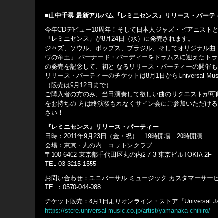
■山中千尋 最新アルバム『レミニセンス』リリース・パーテ
今年CDデビュー10周年！そして日本人ジャズ・ピアニスト
『レミニセンス』が8月24日（水）に発売されます。
ジャズ、ソウル、ポップス、ブラジル、そしてオリジナル曲
ヴの帝王」 バーナード・パーディーをドラムスに迎えたト
の発売を記念して、初と なるリリース・パーティーの開催も
リリース・パーティーのチケットは8月1日からUniversal Music
（販売は9月12日まで）
ご購入者の方のみ、当日演奏して欲しい曲のリクエストが可
をお持ちの 方は終演後もれなくサイン会にご参加いただけ
さい！
『レミニセンス』リリース・パーティー
日時：2011年9月23日（金・祝） 19時開場 20時開演
会場：東京・丸の内 コットンクラブ
〒100-6402 東京都千代田区丸の内2-7-3 東京ビルTOKIA 2F
TEL 03-3215-1555
お問い合わせ：ユニバーサル ミュージック カスタマーサー
TEL：0570-044-088
チケット販売：8月1日よりオンライン・ストア『Universal J
https://store.universal-music.co.jp/artist/yamanaka-chihiro/