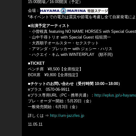
15:00開場／16:00開演（予定）
会場：
*本イベントでの電力は震災や節電を考慮し全て自家発電に
■出演予定アーティスト
・小曽根真 featuring NO NAME HORSES with Special Gue
・山中千尋トリオ with Special Guest 稲垣潤一
・大西順子オールスター・セクステット
・アマンダ・ブレッカー with ジェシー・ハリス
・ハクエイ・キム with WINTERPLAY (順不同)
■TICKET
ベンチ席 ¥8,500【全席指定】
BOX席 ¥9,800【全席指定】
■チケットのお問い合わせ（受付時間 10:00～18:00）
eプラス 0570-06-9911
eプラス専用URL（PC・携帯共通）：
http://eplus.jp/u-hayam
プレ・オーダー開始：5月20日（金）
一般発売開始：6月3日（金）
詳しくは ⇒
http://um-jazzfes.jp
11.05.11