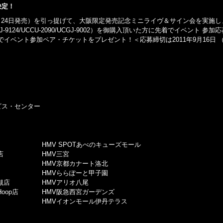
決定！
月24日発売）を引っ提げて、大阪限定発売記念ミニライヴ＆サイン会を実施し
24/UCCU-2090/UCGJ-9002）を御購入頂いた方に先着でイベント 参加
ベント参加ペア・チケットをプレゼント！＜応募締切は2011年9月16日 
ビス・センター
HMV SPOTあべのキューズモール
店
HMV三宮
HMV京都カナート洛北
HMVららぽーと甲子園
槻店
HMVアリオ八尾
oop店
HMV阪急西宮ガーデンズ
HMVイオンモール伊丹テラス